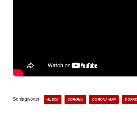
Schlagwörter:
ALEXA
CORONA
CORONA-APP
DOPPE