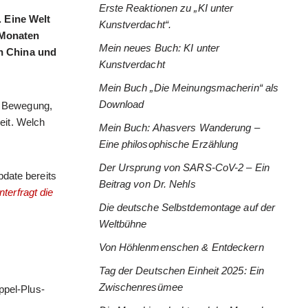
Erste Reaktionen zu „KI unter
 Eine Welt
Kunstverdacht“.
 Monaten
Mein neues Buch: KI unter
on China und
Kunstverdacht
Mein Buch „Die Meinungsmacherin“ als
Download
de Bewegung,
eit. Welch
Mein Buch: Ahasvers Wanderung –
Eine philosophische Erzählung
Der Ursprung von SARS-CoV-2 – Ein
pdate bereits
Beitrag von Dr. Nehls
terfragt die
Die deutsche Selbstdemontage auf der
Weltbühne
Von Höhlenmenschen & Entdeckern
Tag der Deutschen Einheit 2025: Ein
Zwischenresümee
ppel-Plus-