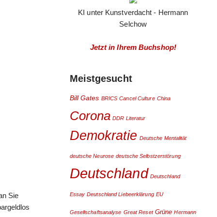
KI unter Kunstverdacht - Hermann
Selchow
Jetzt in Ihrem Buchshop!
Meistgesucht
Bill Gates
BRICS
Cancel Culture
China
Corona
DDR Literatur
Demokratie
Deutsche Mentalität
deutsche Neurose
deutsche Selbstzerstörung
Deutschland
Deutschland
an Sie
Essay
Deutschland Liebeerklärung
EU
bargeldlos
Grüne
Gesellschaftsanalyse
Great Reset
Hermann