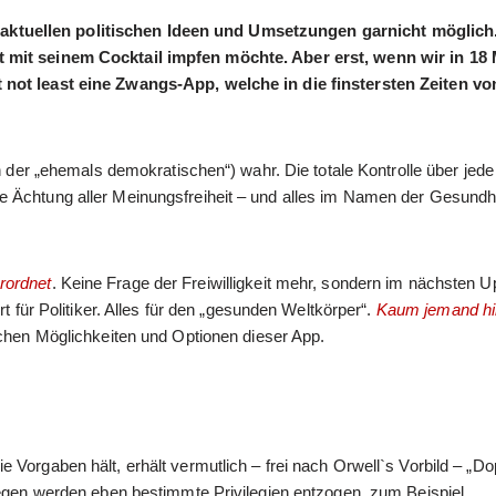
ktuellen politischen Ideen und Umsetzungen garnicht möglich.
t mit seinem Cocktail impfen möchte. Aber erst, wenn wir in 18
t not least eine Zwangs-App, welche in die finstersten Zeiten v
ch der „ehemals demokratischen“) wahr. Die totale Kontrolle über je
e Ächtung aller Meinungsfreiheit – und alles im Namen der Gesundh
rordnet
. Keine Frage der Freiwilligkeit mehr, sondern im nächsten U
t für Politiker. Alles für den „gesunden Weltkörper“.
Kaum jemand hin
ichen Möglichkeiten und Optionen dieser App.
 Vorgaben hält, erhält vermutlich – frei nach Orwell`s Vorbild – „Do
gegen werden eben bestimmte Privilegien entzogen, zum Beispiel