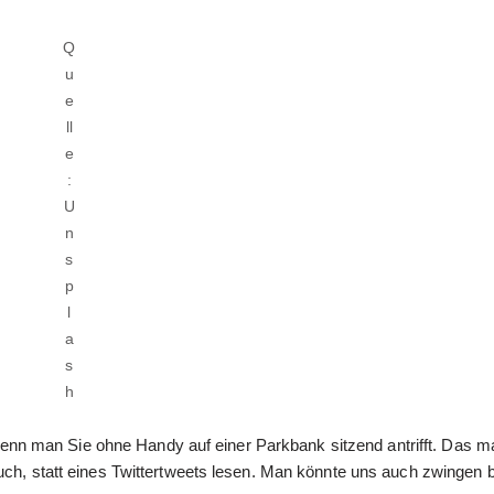
Q
u
e
ll
e
:
U
n
s
p
l
a
s
h
n man Sie ohne Handy auf einer Parkbank sitzend antrifft. Das m
uch, statt eines Twittertweets lesen. Man könnte uns auch zwingen 