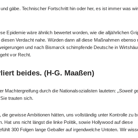
d gäbe. Technischer Fortschritt hin oder her, es ist immer was wi
ese Epidemie wäre ähnlich bewertet worden, wie die alljährlichen Gri
egen diesen Verdacht nahe. Würden dann all diese Maßnahmen ebenso
erweigerungen und nach Bismarck schimpfende Deutsche in Wirtshä
geht vor Recht.
rliert beides. (H-G. Maaßen)
r Machtergreifung durch die Nationalsozialisten lauteten:
„Soweit g
Sie trauten sich.
die gewisse Ambitionen hätten, uns vollständig unter Kontrolle zu 
 Hat uns nicht längst die linke Politik, sowie Hollywood auf diese
fühlt 300 Folgen lange Geballer auf irgendwelche Untoten. Wir wis