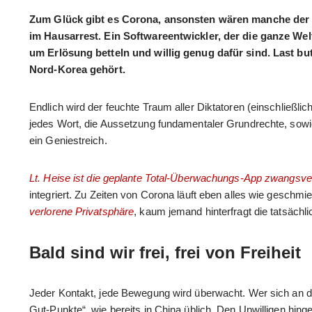
Zum Glück gibt es Corona, ansonsten wären manche der a
im Hausarrest. Ein Softwareentwickler, der die ganze Wel
um Erlösung betteln und willig genug dafür sind. Last bu
Nord-Korea gehört.
Endlich wird der feuchte Traum aller Diktatoren (einschließli
jedes Wort, die Aussetzung fundamentaler Grundrechte, sowi
ein Geniestreich.
Lt. Heise ist die geplante Total-Überwachungs-App zwangsve
integriert. Zu Zeiten von Corona läuft eben alles wie geschmier
verlorene Privatsphäre
, kaum jemand hinterfragt die tatsächl
Bald sind wir frei, frei von Freiheit
Jeder Kontakt, jede Bewegung wird überwacht. Wer sich an die
Gut-Punkte“, wie bereits in China üblich. Den Unwilligen hin