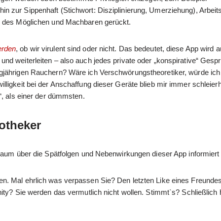
 zur Sippenhaft (Stichwort: Disziplinierung, Umerziehung), Arbeits
h des Möglichen und Machbaren gerückt.
erden
, ob wir virulent sind oder nicht. Das bedeutet, diese App wird 
nd weiterleiten – also auch jedes private oder „konspirative“ Gesp
gjährigen Rauchern? Wäre ich Verschwörungstheoretiker, würde ich
ligkeit bei der Anschaffung dieser Geräte blieb mir immer schleier
“, als einer der dümmsten.
potheker
kaum über die Spätfolgen und Nebenwirkungen dieser App informiert 
n. Mal ehrlich was verpassen Sie? Den letzten Like eines Freunde
ity? Sie werden das vermutlich nicht wollen. Stimmt`s? Schließlich 