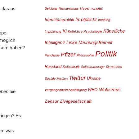
r daraus
Selchow
Humanismus
Hypermoralität
Impfpflicht
Identitätspolitik
Impfung
Künstliche
KI
Impfzwang
Kollektive Psychologie
ppe-
 möglich
Intelligenz
Linke
Meinungsfreiheit
usern haben?
Politik
Pfizer
Pandemie
Philosophie
Russland
Selbstkritik
Selbstsabotage
Sinnsuche
Twitter
Ukraine
Soziale Medien
Wokismus
WHO
Vergangenheitsbewältigung
ehen die
Zensur
Zivilgesellschaft
bringen? Es
sen was