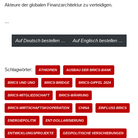
Akteure der globalen Finanzarchitektur zu verteidigen.
…
Auf Deutsch bestellen …
Auf Englisch bestellen …
Schlagwörter:
ÄTHIOPIEN
AUSBAU DER BRICS-BANK
BRICS UND UNO
BRICS-BRIDGE
BRICS-GIPFEL 2024
BRICS-MITGLIEDSCHAFT
BRICS-WÄHRUNG
BRICS-WIRTSCHAFTSKOOPERATION
CHINA
EINFLUSS BRICS
ENERGIEPOLITIK
ENT-DOLLARISIERUNG
ENTWICKLUNGSPROJEKTE
GEOPOLITISCHE VERSCHIEBUNGEN