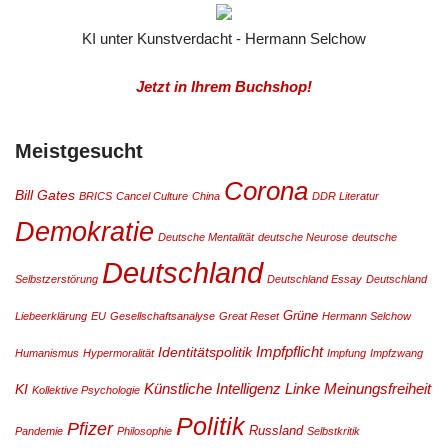
KI unter Kunstverdacht - Hermann Selchow
Jetzt in Ihrem Buchshop!
Meistgesucht
Corona
Bill Gates
BRICS
Cancel Culture
China
DDR Literatur
Demokratie
Deutsche Mentalität
deutsche Neurose
deutsche
Deutschland
Selbstzerstörung
Deutschland Essay
Deutschland
Grüne
Liebeerklärung
EU
Gesellschaftsanalyse
Great Reset
Hermann Selchow
Impfpflicht
Identitätspolitik
Humanismus
Hypermoralität
Impfung
Impfzwang
Künstliche Intelligenz
Linke
Meinungsfreiheit
KI
Kollektive Psychologie
Politik
Pfizer
Russland
Pandemie
Philosophie
Selbstkritik