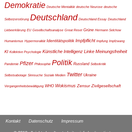
Demokratie
Deutsche Mentalität
deutsche Neurose
deutsche
Deutschland
Selbstzerstörung
Deutschland Essay
Deutschland
Grüne
Liebeerklärung
EU
Gesellschaftsanalyse
Great Reset
Hermann Selchow
Impfpflicht
Identitätspolitik
Humanismus
Hypermoralität
Impfung
Impfzwang
Künstliche Intelligenz
Linke
Meinungsfreiheit
KI
Kollektive Psychologie
Politik
Pfizer
Russland
Pandemie
Philosophie
Selbstkritik
Twitter
Ukraine
Selbstsabotage
Sinnsuche
Soziale Medien
Wokismus
Zensur
Zivilgesellschaft
WHO
Vergangenheitsbewältigung
Kontakt
Datenschutz
Impressum