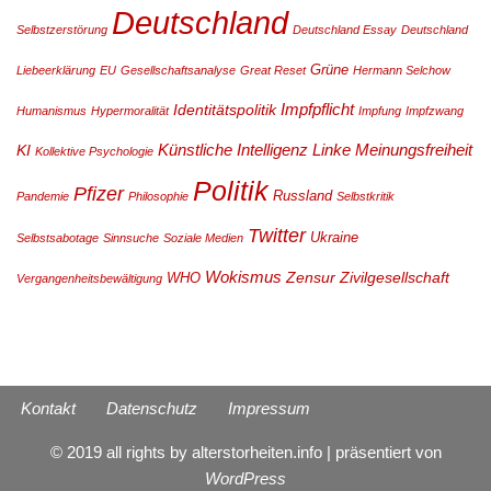
Deutschland
Selbstzerstörung
Deutschland Essay
Deutschland
Grüne
Liebeerklärung
EU
Gesellschaftsanalyse
Great Reset
Hermann Selchow
Impfpflicht
Identitätspolitik
Humanismus
Hypermoralität
Impfung
Impfzwang
Künstliche Intelligenz
Linke
Meinungsfreiheit
KI
Kollektive Psychologie
Politik
Pfizer
Russland
Pandemie
Philosophie
Selbstkritik
Twitter
Ukraine
Selbstsabotage
Sinnsuche
Soziale Medien
Wokismus
Zensur
Zivilgesellschaft
WHO
Vergangenheitsbewältigung
Kontakt
Datenschutz
Impressum
© 2019 all rights by alterstorheiten.info | präsentiert von
WordPress