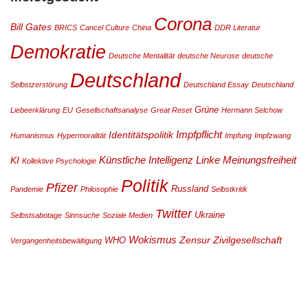
Corona
Bill Gates
BRICS
Cancel Culture
China
DDR Literatur
Demokratie
Deutsche Mentalität
deutsche Neurose
deutsche
Deutschland
Selbstzerstörung
Deutschland Essay
Deutschland
Grüne
Liebeerklärung
EU
Gesellschaftsanalyse
Great Reset
Hermann Selchow
Impfpflicht
Identitätspolitik
Humanismus
Hypermoralität
Impfung
Impfzwang
Künstliche Intelligenz
Linke
Meinungsfreiheit
KI
Kollektive Psychologie
Politik
Pfizer
Russland
Pandemie
Philosophie
Selbstkritik
Twitter
Ukraine
Selbstsabotage
Sinnsuche
Soziale Medien
Wokismus
Zensur
Zivilgesellschaft
WHO
Vergangenheitsbewältigung