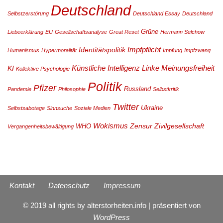
Deutschland
Selbstzerstörung
Deutschland Essay
Deutschland
Grüne
Liebeerklärung
EU
Gesellschaftsanalyse
Great Reset
Hermann Selchow
Impfpflicht
Identitätspolitik
Humanismus
Hypermoralität
Impfung
Impfzwang
Künstliche Intelligenz
Linke
Meinungsfreiheit
KI
Kollektive Psychologie
Politik
Pfizer
Russland
Pandemie
Philosophie
Selbstkritik
Twitter
Ukraine
Selbstsabotage
Sinnsuche
Soziale Medien
Wokismus
Zensur
Zivilgesellschaft
WHO
Vergangenheitsbewältigung
Kontakt
Datenschutz
Impressum
© 2019 all rights by alterstorheiten.info | präsentiert von
WordPress