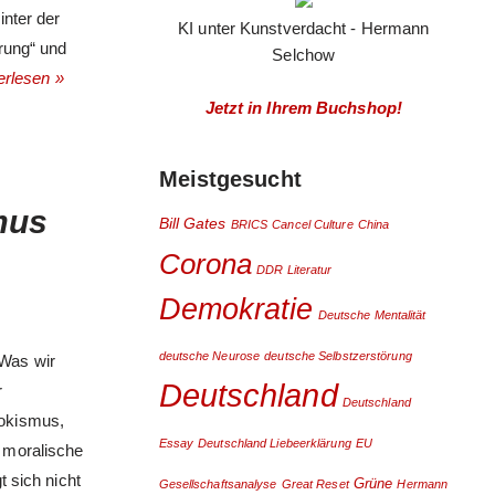
inter der
KI unter Kunstverdacht - Hermann
ärung“ und
Selchow
erlesen »
Jetzt in Ihrem Buchshop!
Meistgesucht
mus
Bill Gates
BRICS
Cancel Culture
China
Corona
DDR Literatur
Demokratie
Deutsche Mentalität
deutsche Neurose
deutsche Selbstzerstörung
 Was wir
Deutschland
r
Deutschland
Wokismus,
Essay
Deutschland Liebeerklärung
EU
 moralische
 sich nicht
Grüne
Gesellschaftsanalyse
Great Reset
Hermann