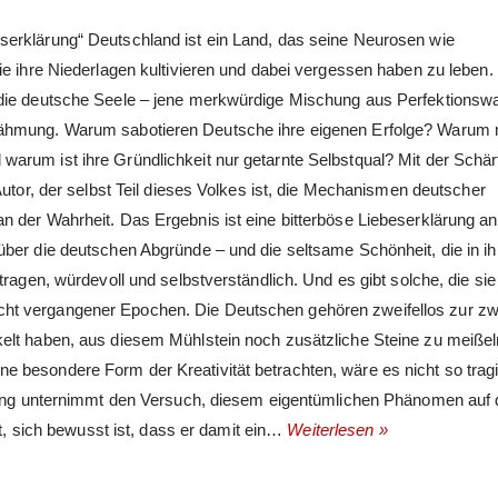
serklärung“ Deutschland ist ein Land, das seine Neurosen wie
ie ihre Niederlagen kultivieren und dabei vergessen haben zu leben.
 die deutsche Seele – jene merkwürdige Mischung aus Perfektionsw
 Lähmung. Warum sabotieren Deutsche ihre eigenen Erfolge? Warum
arum ist ihre Gründlichkeit nur getarnte Selbstqual? Mit der Schär
Autor, der selbst Teil dieses Volkes ist, die Mechanismen deutscher
 der Wahrheit. Das Ergebnis ist eine bitterböse Liebeserklärung an
ber die deutschen Abgründe – und die seltsame Schönheit, die in ihn
tragen, würdevoll und selbstverständlich. Und es gibt solche, die sie
ht vergangener Epochen. Die Deutschen gehören zweifellos zur zw
elt haben, aus diesem Mühlstein noch zusätzliche Steine zu meißel
 besondere Form der Kreativität betrachten, wäre es nicht so trag
uchung unternimmt den Versuch, diesem eigentümlichen Phänomen auf
st, sich bewusst ist, dass er damit ein…
Weiterlesen »