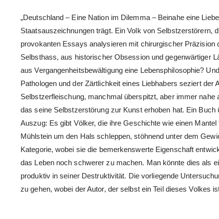
„Deutschland – Eine Nation im Dilemma – Beinahe eine Liebe
Staatsauszeichnungen trägt. Ein Volk von Selbstzerstörern, d
provokanten Essays analysieren mit chirurgischer Präzision
Selbsthass, aus historischer Obsession und gegenwärtiger
aus Vergangenheitsbewältigung eine Lebensphilosophie? Und w
Pathologen und der Zärtlichkeit eines Liebhabers seziert der 
Selbstzerfleischung, manchmal überspitzt, aber immer nahe an
das seine Selbstzerstörung zur Kunst erhoben hat. Ein Buch ü
Auszug: Es gibt Völker, die ihre Geschichte wie einen Mantel 
Mühlstein um den Hals schleppen, stöhnend unter dem Gewic
Kategorie, wobei sie die bemerkenswerte Eigenschaft entwick
das Leben noch schwerer zu machen. Man könnte dies als eine
produktiv in seiner Destruktivität. Die vorliegende Unters
zu gehen, wobei der Autor, der selbst ein Teil dieses Volkes i