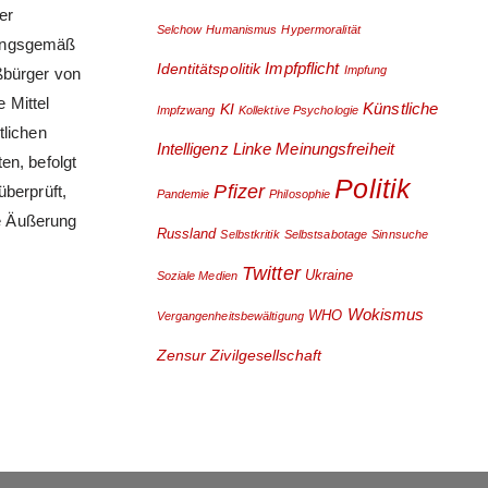
er
Selchow
Humanismus
Hypermoralität
nungsgemäß
Impfpflicht
Identitätspolitik
Impfung
ßbürger von
 Mittel
Künstliche
KI
Impfzwang
Kollektive Psychologie
tlichen
Intelligenz
Linke
Meinungsfreiheit
en, befolgt
Politik
Pfizer
überprüft,
Pandemie
Philosophie
ne Äußerung
Russland
Selbstkritik
Selbstsabotage
Sinnsuche
Twitter
Ukraine
Soziale Medien
Wokismus
WHO
Vergangenheitsbewältigung
Zensur
Zivilgesellschaft