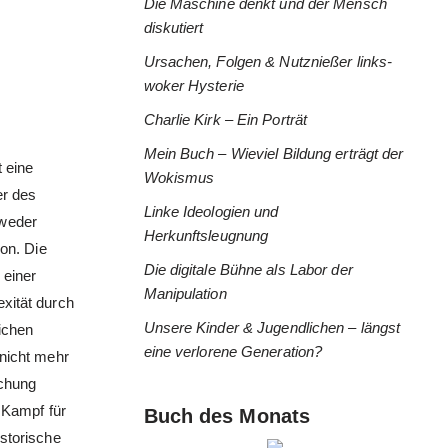
Die Maschine denkt und der Mensch
diskutiert
Ursachen, Folgen & Nutznießer links-
woker Hysterie
Charlie Kirk – Ein Porträt
Mein Buch – Wieviel Bildung erträgt der
t eine
Wokismus
er des
Linke Ideologien und
 weder
Herkunftsleugnung
ion. Die
Die digitale Bühne als Labor der
 einer
Manipulation
xität durch
Unsere Kinder & Jugendlichen – längst
lichen
eine verlorene Generation?
 nicht mehr
achung
 Kampf für
Buch des Monats
istorische