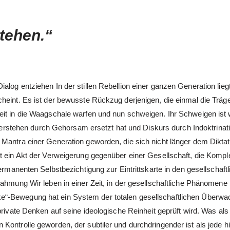
stehen.“
log entziehen In der stillen Rebellion einer ganzen Generation lieg
heint. Es ist der bewusste Rückzug derjenigen, die einmal die Träg
eit in die Waagschale warfen und nun schweigen. Ihr Schweigen ist
e Verstehen durch Gehorsam ersetzt hat und Diskurs durch Indoktrinat
Mantra einer Generation geworden, die sich nicht länger dem Diktat
t ein Akt der Verweigerung gegenüber einer Gesellschaft, die Komple
ermanenten Selbstbezichtigung zur Eintrittskarte in den gesellschaft
nahmung Wir leben in einer Zeit, in der gesellschaftliche Phänomene
e“-Bewegung hat ein System der totalen gesellschaftlichen Überw
private Denken auf seine ideologische Reinheit geprüft wird. Was als
Kontrolle geworden, der subtiler und durchdringender ist als jede h