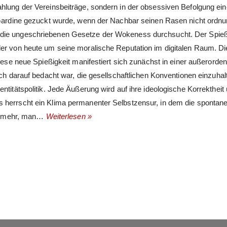
hlung der Vereinsbeiträge, sondern in der obsessiven Befolgung ein
ie Gardine gezuckt wurde, wenn der Nachbar seinen Rasen nicht ord
n die ungeschriebenen Gesetze der Wokeness durchsucht. Der Spie
er von heute um seine moralische Reputation im digitalen Raum. Die
iese neue Spießigkeit manifestiert sich zunächst in einer außerorden
ich darauf bedacht war, die gesellschaftlichen Konventionen einzuhalt
titätspolitik. Jede Äußerung wird auf ihre ideologische Korrektheit 
s herrscht ein Klima permanenter Selbstzensur, in dem die sponta
cht mehr, man…
Weiterlesen »