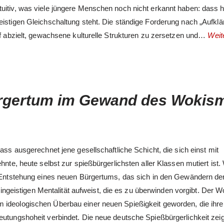
uitiv, was viele jüngere Menschen noch nicht erkannt haben: dass h
eistigen Gleichschaltung steht. Die ständige Forderung nach „Aufkl
auf abzielt, gewachsene kulturelle Strukturen zu zersetzen und…
Weit
ürgertum im Gewand des Wokis
ass ausgerechnet jene gesellschaftliche Schicht, die sich einst mit
hnte, heute selbst zur spießbürgerlichsten aller Klassen mutiert ist.
ie Entstehung eines neuen Bürgertums, das sich in den Gewändern de
kleingeistigen Mentalität aufweist, die es zu überwinden vorgibt. Der 
m ideologischen Überbau einer neuen Spießigkeit geworden, die ihre
eutungshoheit verbindet. Die neue deutsche Spießbürgerlichkeit zeigt