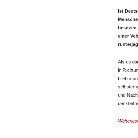
Ist Deuts
Menschen
besitzen,
einer Ve
runterjag
Als es da
in Richtu
blieb man
selbstern
und Nachb
denkbefre
Weiterles