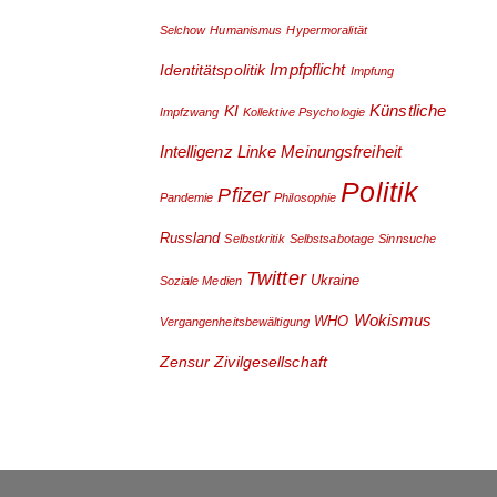
Selchow
Humanismus
Hypermoralität
Impfpflicht
Identitätspolitik
Impfung
Künstliche
KI
Impfzwang
Kollektive Psychologie
Intelligenz
Linke
Meinungsfreiheit
Politik
Pfizer
Pandemie
Philosophie
Russland
Selbstkritik
Selbstsabotage
Sinnsuche
Twitter
Ukraine
Soziale Medien
Wokismus
WHO
Vergangenheitsbewältigung
Zensur
Zivilgesellschaft