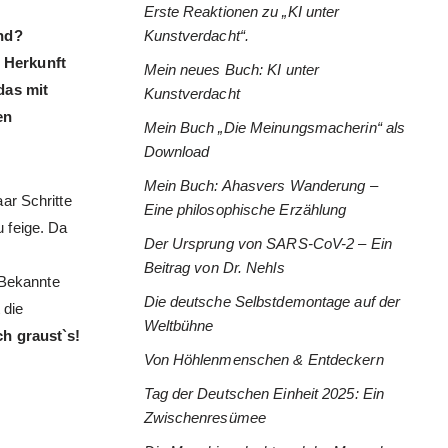
Erste Reaktionen zu „KI unter
and?
Kunstverdacht“.
 Herkunft
Mein neues Buch: KI unter
das mit
Kunstverdacht
en
Mein Buch „Die Meinungsmacherin“ als
Download
Mein Buch: Ahasvers Wanderung –
ar Schritte
Eine philosophische Erzählung
 feige. Da
Der Ursprung von SARS-CoV-2 – Ein
Beitrag von Dr. Nehls
 Bekannte
Die deutsche Selbstdemontage auf der
 die
Weltbühne
ch graust`s!
Von Höhlenmenschen & Entdeckern
Tag der Deutschen Einheit 2025: Ein
Zwischenresümee