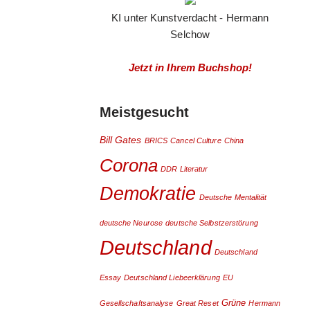
KI unter Kunstverdacht - Hermann
Selchow
Jetzt in Ihrem Buchshop!
Meistgesucht
Bill Gates
BRICS
Cancel Culture
China
Corona
DDR Literatur
Demokratie
Deutsche Mentalität
deutsche Neurose
deutsche Selbstzerstörung
Deutschland
Deutschland
Essay
Deutschland Liebeerklärung
EU
Grüne
Gesellschaftsanalyse
Great Reset
Hermann