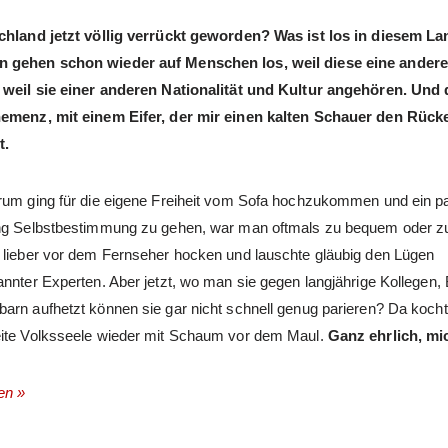
chland jetzt völlig verrückt geworden? Was ist los in diesem L
 gehen schon wieder auf Menschen los, weil diese eine andere
 weil sie einer anderen Nationalität und Kultur angehören. Und 
hemenz, mit einem Eifer, der mir einen kalten Schauer den Rück
t.
rum ging für die eigene Freiheit vom Sofa hochzukommen und ein pa
ng Selbstbestimmung zu gehen, war man oftmals zu bequem oder zu
 lieber vor dem Fernseher hocken und lauschte gläubig den Lügen
annter Experten. Aber jetzt, wo man sie gegen langjährige Kollegen,
arn aufhetzt können sie gar nicht schnell genug parieren? Da kocht
ite Volksseele wieder mit Schaum vor dem Maul.
Ganz ehrlich, mi
en »