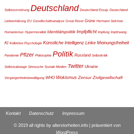
Deutschland
Selbstzerstörung
Deutschland Essay
Deutschland
Grüne
Liebeerklärung
EU
Gesellschaftsanalyse
Great Reset
Hermann Selchow
Impfpflicht
Identitätspolitik
Humanismus
Hypermoralität
Impfung
Impfzwang
Künstliche Intelligenz
Linke
Meinungsfreiheit
KI
Kollektive Psychologie
Politik
Pfizer
Russland
Pandemie
Philosophie
Selbstkritik
Twitter
Ukraine
Selbstsabotage
Sinnsuche
Soziale Medien
Wokismus
Zensur
Zivilgesellschaft
WHO
Vergangenheitsbewältigung
Kontakt
Datenschutz
Impressum
© 2019 all rights by alterstorheiten.info | präsentiert von
WordPress