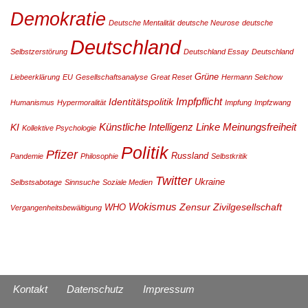
Demokratie
Deutsche Mentalität
deutsche Neurose
deutsche
Deutschland
Selbstzerstörung
Deutschland Essay
Deutschland
Grüne
Liebeerklärung
EU
Gesellschaftsanalyse
Great Reset
Hermann Selchow
Impfpflicht
Identitätspolitik
Humanismus
Hypermoralität
Impfung
Impfzwang
Künstliche Intelligenz
Linke
Meinungsfreiheit
KI
Kollektive Psychologie
Politik
Pfizer
Russland
Pandemie
Philosophie
Selbstkritik
Twitter
Ukraine
Selbstsabotage
Sinnsuche
Soziale Medien
Wokismus
Zensur
Zivilgesellschaft
WHO
Vergangenheitsbewältigung
Kontakt
Datenschutz
Impressum