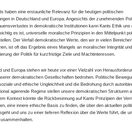
s haben eine erstaunliche Relevanz für die heutigen politischen
ngen in Deutschland und Europa. Angesichts der zunehmenden Pola
auensverlustes in demokratische Institutionen kann Kants Ethik uns
wichtig es ist, universelle moralische Prinzipien in den Mittelpunkt po
ellen. Der Verfall demokratischer Werte, den wir in vielen Bereiche
n, ist oft das Ergebnis eines Mangels an moralischer Integrität und
ierung der Politik für kurzfristige Ziele und Machtinteressen.
d und Europa stehen wir heute vor einer Vielzahl von Herausforderu
erer demokratischen Gesellschaften bedrohen. Politische Bewegu
ziale und ethische Ungleichheit und die Bedrohung durch autoritär
ational agierende Regime stellen unsere demokratischen Strukturen a
sem Kontext könnte die Rückbesinnung auf Kants Prinzipien der Vern
en, eine innere ethische Basis zu finden, die über den aktuellen poli
geht und uns zu einer tieferen Reflexion über die Werte führt, die u
 zusammenhalten.