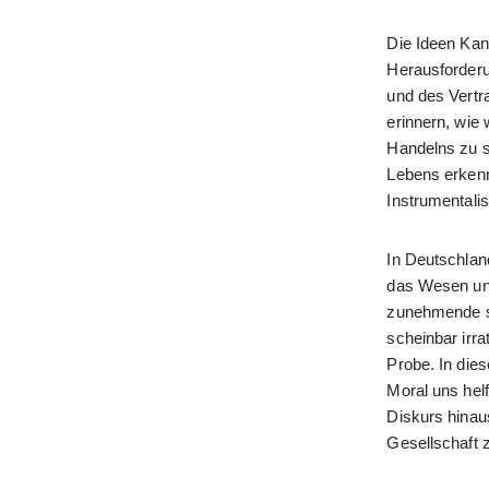
Die Ideen Kant
Herausforderu
und des Vertr
erinnern, wie 
Handelns zu st
Lebens erkenne
Instrumentalis
In Deutschlan
das Wesen uns
zunehmende so
scheinbar irr
Probe. In die
Moral uns helf
Diskurs hinaus
Gesellschaft