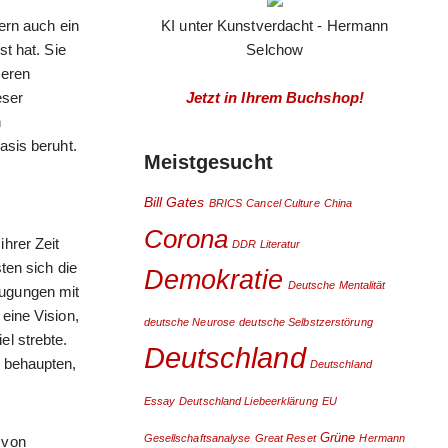
dern auch ein
KI unter Kunstverdacht - Hermann
st hat. Sie
Selchow
ßeren
eser
Jetzt in Ihrem Buchshop!
n
asis beruht.
Meistgesucht
Bill Gates
BRICS
Cancel Culture
China
Corona
hrer Zeit
DDR Literatur
ten sich die
Demokratie
Deutsche Mentalität
eugungen mit
eine Vision,
deutsche Neurose
deutsche Selbstzerstörung
el strebte.
Deutschland
u behaupten,
Deutschland
.
Essay
Deutschland Liebeerklärung
EU
Grüne
Gesellschaftsanalyse
Great Reset
Hermann
 von