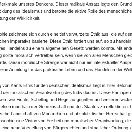
 Merkmale unseres Denkens. Dieser radikale Ansatz legte den Grunds
cklung des Idealismus und betonte die aktive Rolle des menschlich
tung der Wirklichkeit.
hie zeichnete sich durch eine tief verwurzelte Ethik aus, die auf de
hen Imperativs basierte. Diese Ethik fordert uns auf, so zu handeln
es Handelns zu einem allgemeinen Gesetz werden könnte. Mit and
 sollte moralisch vertretbar sein, wenn sie von allen Menschen gl
de. Diese moralische Strenge war nicht nur ein intellektueller Anspr
eine Anleitung für das praktische Leben und das Handeln in der Welt
 von Kants Ethik für den deutschen Idealismus liegt in ihrer Betonu
 der moralischen Verantwortung des Individuums. Diese Prinzipien
rn wie Fichte, Schelling und Hegel aufgegriffen und weiterentwickel
elnen innerhalb der Gemeinschaft und des Staates zu reflektieren. In
itische Landschaft von Monarchien und absolutistischer Herrschaft g
osophie eine Vision von Freiheit und moralischer Verantwortung, die
r eine neue Vorstellung von Bürgerrechten und staatlicher Ordnung l