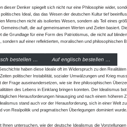
en dieser Denker spiegelt sich nicht nur eine Philosophie wider, son
politisches Ideal, das das Wesen der deutschen Kultur tief beeinflus
den Menschen nicht als isoliertes Wesen, sondern als Teil eines grö
 Gemeinschaft, die auf gemeinsamen Werten und Zielen basiert. Di
 die Grundlage für eine Form des Patriotismus, die nicht auf blinde
 sondern auf einer reflektierten, moralischen und philosophischen B
tsch bestellen …
Auf englisch bestellen …
eschichte haben diese Ideale oft im Widerspruch zu den Realitäten i
Zeiten politischer Instabilität, sozialer Umwälzungen und Krieg muss
 der Frage auseinandersetzen, wie sie ihre philosophischen Überz
litäten des Lebens in Einklang bringen konnten. Der Idealismus bot 
alltäglichen Herausforderungen hinausging und nach einem höheren Zi
dealismus stand auch vor der Herausforderung, sich in einer Welt z
 von Realpolitik und pragmatischen Überlegungen dominiert wurde
t Ihnen untersuchen, wie der deutsche Idealismus die Vorstellungen