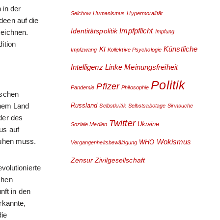
 in der
Selchow
Humanismus
Hypermoralität
deen auf die
Impfpflicht
Identitätspolitik
zeichnen.
Impfung
ition
Künstliche
KI
Impfzwang
Kollektive Psychologie
Intelligenz
Linke
Meinungsfreiheit
Politik
Pfizer
Pandemie
Philosophie
tschen
inem Land
Russland
Selbstkritik
Selbstsabotage
Sinnsuche
der des
Twitter
Ukraine
Soziale Medien
us auf
ruhen muss.
Wokismus
WHO
Vergangenheitsbewältigung
Zensur
Zivilgesellschaft
volutionierte
chen
nft in den
rkannte,
die