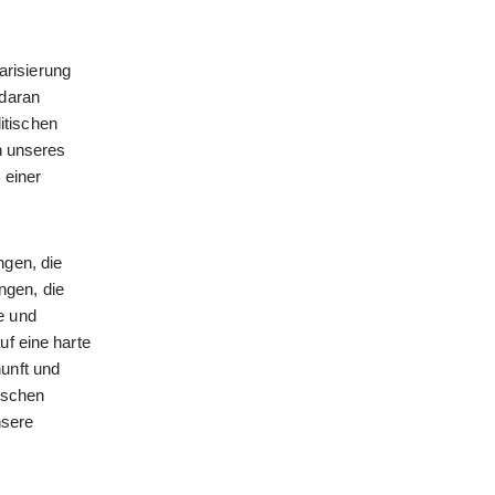
risierung
 daran
litischen
n unseres
 einer
ngen, die
ngen, die
e und
uf eine harte
unft und
tischen
nsere