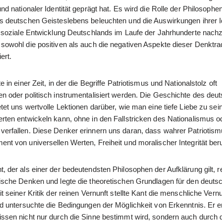
nd nationaler Identität geprägt hat. Es wird die Rolle der Philosophen
s deutschen Geisteslebens beleuchten und die Auswirkungen ihrer I
d soziale Entwicklung Deutschlands im Laufe der Jahrhunderte nach
sowohl die positiven als auch die negativen Aspekte dieser Denktrad
iert.
e in einer Zeit, in der die Begriffe Patriotismus und Nationalstolz oft
n oder politisch instrumentalisiert werden. Die Geschichte des deu
tet uns wertvolle Lektionen darüber, wie man eine tiefe Liebe zu se
rten entwickeln kann, ohne in den Fallstricken des Nationalismus o
erfallen. Diese Denker erinnern uns daran, dass wahrer Patriotism
nt von universellen Werten, Freiheit und moralischer Integrität be
 der als einer der bedeutendsten Philosophen der Aufklärung gilt, re
ische Denken und legte die theoretischen Grundlagen für den deuts
t seiner Kritik der reinen Vernunft stellte Kant die menschliche Vernu
nd untersuchte die Bedingungen der Möglichkeit von Erkenntnis. Er e
ssen nicht nur durch die Sinne bestimmt wird, sondern auch durch 