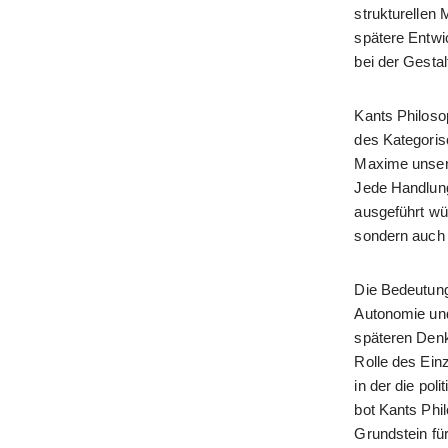
strukturellen
spätere Entwi
bei der Gestal
Kants Philosop
des Kategorisc
Maxime unser
Jede Handlung
ausgeführt wür
sondern auch 
Die Bedeutung
Autonomie und
späteren Denke
Rolle des Einz
in der die pol
bot Kants Phil
Grundstein fü