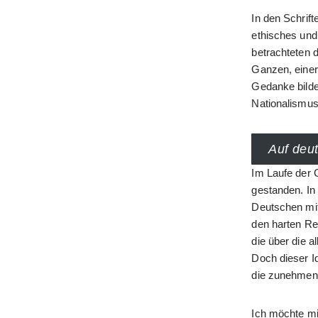
In den Schrift
ethisches und 
betrachteten 
Ganzen, einer
Gedanke bildet
Nationalismus,
Auf deu
Im Laufe der G
gestanden. In 
Deutschen mit
den harten Rea
die über die 
Doch dieser I
die zunehmend
Ich möchte mi