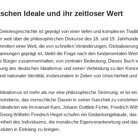
schen Ideale und ihr zeitloser Wert
Geistesgeschichte ist geprägt von einer tiefen und komplexen Tradit
er weit über die philosophischen Diskurse des 18. und 19. Jahrhunde
Inmitten einer Welt, die von schnellen Veränderungen, Globalisierun
pannungen geprägt ist, bleibt die Frage nach den fundamentalen Wert
re Bürger zusammenhalten, von zentraler Bedeutung. Dieses Buch 
ung des deutschen Idealismus und seiner Verbindung zu den Konz
nd nationaler Identität, insbesondere in Zeiten von Unsicherheit und
Idealismus ist mehr als nur eine philosophische Strömung; er ist ei
Bestrebens, das menschliche Dasein in seiner Ganzheit zu verstehe
 Idealisten wie Immanuel Kant, Johann Gottlieb Fichte, Friedrich Wi
 Georg Wilhelm Friedrich Hegel schufen ein Gedankengebäude, das 
 Freiheit des Individuums, die moralische Eigenverantwortung und da
luten in Einklang zu bringen.