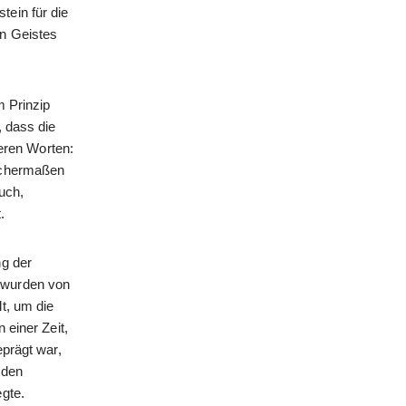
tein für die
en Geistes
m Prinzip
, dass die
eren Worten:
eichermaßen
uch,
.
ng der
 wurden von
t, um die
 einer Zeit,
eprägt war,
 den
egte.