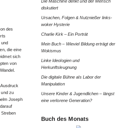
Die Maschine denkt und der Mensch
diskutiert
Ursachen, Folgen & Nutznießer links-
woker Hysterie
ion des
Charlie Kirk – Ein Porträt
rts
g und
Mein Buch – Wieviel Bildung erträgt der
en, die eine
Wokismus
widmet sich
Linke Ideologien und
epten von
Herkunftsleugnung
 Wandel.
Die digitale Bühne als Labor der
Manipulation
n Ausdruck
n und zu
Unsere Kinder & Jugendlichen – längst
lhelm Joseph
eine verlorene Generation?
darauf
s Streben
Buch des Monats