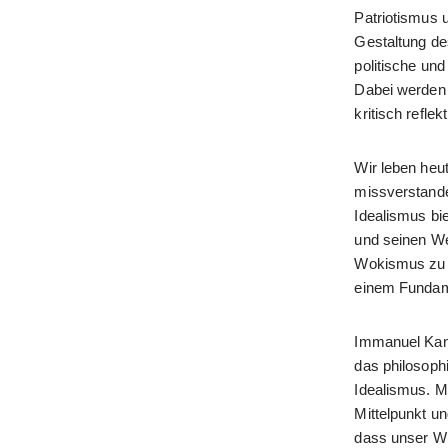
Patriotismus u
Gestaltung de
politische un
Dabei werden 
kritisch reflekt
Wir leben heut
missverstande
Idealismus bie
und seinen We
Wokismus zu v
einem Fundame
Immanuel Kant,
das philosoph
Idealismus. Mi
Mittelpunkt u
dass unser Wi