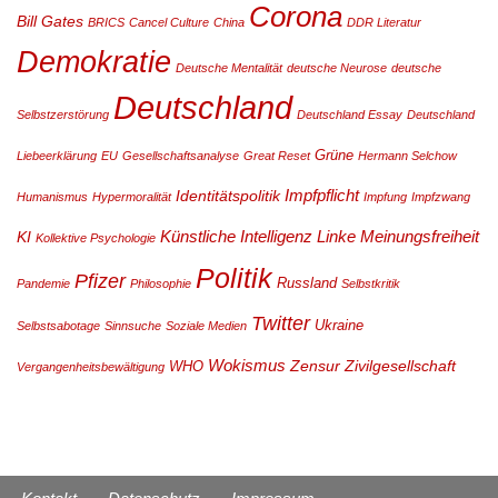
Corona
Bill Gates
BRICS
Cancel Culture
China
DDR Literatur
Demokratie
Deutsche Mentalität
deutsche Neurose
deutsche
Deutschland
Selbstzerstörung
Deutschland Essay
Deutschland
Grüne
Liebeerklärung
EU
Gesellschaftsanalyse
Great Reset
Hermann Selchow
Impfpflicht
Identitätspolitik
Humanismus
Hypermoralität
Impfung
Impfzwang
Künstliche Intelligenz
Linke
Meinungsfreiheit
KI
Kollektive Psychologie
Politik
Pfizer
Russland
Pandemie
Philosophie
Selbstkritik
Twitter
Ukraine
Selbstsabotage
Sinnsuche
Soziale Medien
Wokismus
Zensur
Zivilgesellschaft
WHO
Vergangenheitsbewältigung