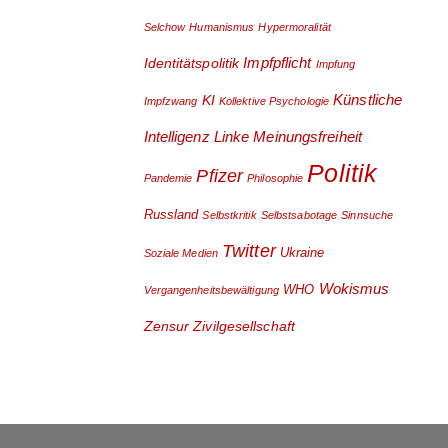
Selchow
Humanismus
Hypermoralität
Impfpflicht
Identitätspolitik
Impfung
Künstliche
KI
Impfzwang
Kollektive Psychologie
Intelligenz
Linke
Meinungsfreiheit
Politik
Pfizer
Pandemie
Philosophie
Russland
Selbstkritik
Selbstsabotage
Sinnsuche
Twitter
Ukraine
Soziale Medien
Wokismus
WHO
Vergangenheitsbewältigung
Zensur
Zivilgesellschaft