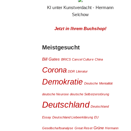
KI unter Kunstverdacht - Hermann
Selchow
Jetzt in Ihrem Buchshop!
Meistgesucht
Bill Gates
BRICS
Cancel Culture
China
Corona
DDR Literatur
Demokratie
Deutsche Mentalität
deutsche Neurose
deutsche Selbstzerstörung
Deutschland
Deutschland
Essay
Deutschland Liebeerklärung
EU
Grüne
Gesellschaftsanalyse
Great Reset
Hermann