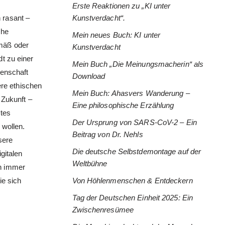
Erste Reaktionen zu „KI unter
 rasant –
Kunstverdacht“.
che
Mein neues Buch: KI unter
emäß oder
Kunstverdacht
t zu einer
Mein Buch „Die Meinungsmacherin“ als
senschaft
Download
ere ethischen
Mein Buch: Ahasvers Wanderung –
 Zukunft –
Eine philosophische Erzählung
ntes
Der Ursprung von SARS-CoV-2 – Ein
 wollen.
Beitrag von Dr. Nehls
sere
Die deutsche Selbstdemontage auf der
gitalen
Weltbühne
en immer
ie sich
Von Höhlenmenschen & Entdeckern
Tag der Deutschen Einheit 2025: Ein
Zwischenresümee