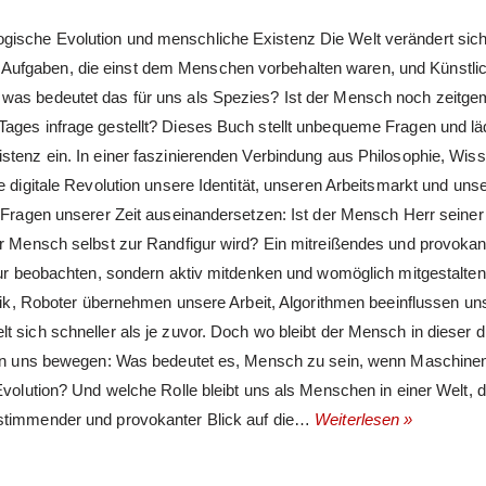
gische Evolution und menschliche Existenz Die Welt verändert sich
Aufgaben, die einst dem Menschen vorbehalten waren, und Künstli
 was bedeutet das für uns als Spezies? Ist der Mensch noch zeitg
Tages infrage gestellt? Dieses Buch stellt unbequeme Fragen und läd
stenz ein. In einer faszinierenden Verbindung aus Philosophie, Wis
e digitale Revolution unsere Identität, unseren Arbeitsmarkt und uns
n Fragen unserer Zeit auseinandersetzen: Ist der Mensch Herr seiner
der Mensch selbst zur Randfigur wird? Ein mitreißendes und provoka
 nur beobachten, sondern aktiv mitdenken und womöglich mitgestalten
Musik, Roboter übernehmen unsere Arbeit, Algorithmen beeinflussen un
 sich schneller als je zuvor. Doch wo bleibt der Mensch in dieser di
e von uns bewegen: Was bedeutet es, Mensch zu sein, wenn Maschin
Evolution? Und welche Rolle bleibt uns als Menschen in einer Welt, d
 stimmender und provokanter Blick auf die…
Weiterlesen »