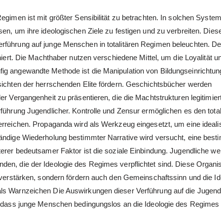
Regimen ist mit größter Sensibilität zu betrachten. In solchen Syste
en, um ihre ideologischen Ziele zu festigen und zu verbreiten. Diese
erführung auf junge Menschen in totalitären Regimen beleuchten. D
niert. Die Machthaber nutzen verschiedene Mittel, um die Loyalität u
ig angewandte Methode ist die Manipulation von Bildungseinrichtun
nsichten der herrschenden Elite fördern. Geschichtsbücher werden
er Vergangenheit zu präsentieren, die die Machtstrukturen legitimiert
führung Jugendlicher. Kontrolle und Zensur ermöglichen es den total
erreichen. Propaganda wird als Werkzeug eingesetzt, um eine idealis
tändige Wiederholung bestimmter Narrative wird versucht, eine best
terer bedeutsamer Faktor ist die soziale Einbindung. Jugendliche we
den, die der Ideologie des Regimes verpflichtet sind. Diese Organi
 verstärken, sondern fördern auch den Gemeinschaftssinn und die Ide
als Warnzeichen Die Auswirkungen dieser Verführung auf die Jugend
n, dass junge Menschen bedingungslos an die Ideologie des Regimes