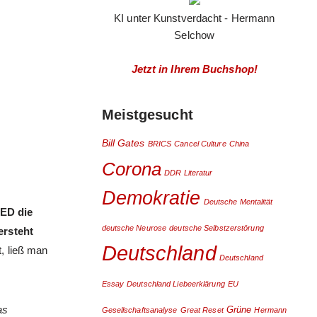
KI unter Kunstverdacht - Hermann
Selchow
Jetzt in Ihrem Buchshop!
Meistgesucht
Bill Gates
BRICS
Cancel Culture
China
Corona
DDR Literatur
Demokratie
Deutsche Mentalität
SED die
deutsche Neurose
deutsche Selbstzerstörung
ersteht
Deutschland
, ließ man
Deutschland
Essay
Deutschland Liebeerklärung
EU
as
Grüne
Gesellschaftsanalyse
Great Reset
Hermann