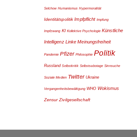
Selchow
Humanismus
Hypermoralität
Impfpflicht
Identitätspolitik
Impfung
Künstliche
KI
Impfzwang
Kollektive Psychologie
Intelligenz
Linke
Meinungsfreiheit
Politik
Pfizer
Pandemie
Philosophie
Russland
Selbstkritik
Selbstsabotage
Sinnsuche
Twitter
Ukraine
Soziale Medien
Wokismus
WHO
Vergangenheitsbewältigung
Zensur
Zivilgesellschaft