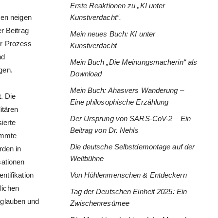
Erste Reaktionen zu „KI unter
men neigen
Kunstverdacht“.
r Beitrag
Mein neues Buch: KI unter
er Prozess
Kunstverdacht
nd
Mein Buch „Die Meinungsmacherin“ als
gen.
Download
Mein Buch: Ahasvers Wanderung –
. Die
Eine philosophische Erzählung
itären
Der Ursprung von SARS-CoV-2 – Ein
ierte
Beitrag von Dr. Nehls
immte
Die deutsche Selbstdemontage auf der
rden in
Weltbühne
sationen
ntifikation
Von Höhlenmenschen & Entdeckern
lichen
Tag der Deutschen Einheit 2025: Ein
 glauben und
Zwischenresümee