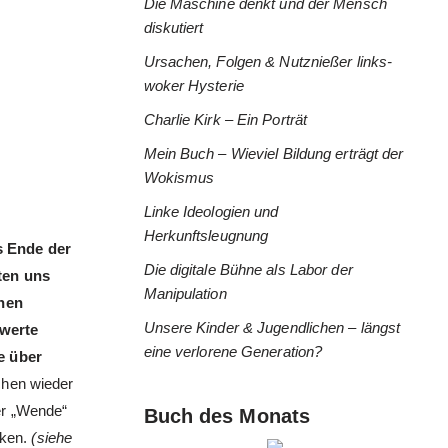
Die Maschine denkt und der Mensch
diskutiert
Ursachen, Folgen & Nutznießer links-
woker Hysterie
Charlie Kirk – Ein Porträt
Mein Buch – Wieviel Bildung erträgt der
Wokismus
Linke Ideologien und
Herkunftsleugnung
s Ende der
Die digitale Bühne als Labor der
ten uns
Manipulation
chen
Unsere Kinder & Jugendlichen – längst
nwerte
eine verlorene Generation?
e über
chen wieder
er „Wende“
Buch des Monats
nken.
(siehe