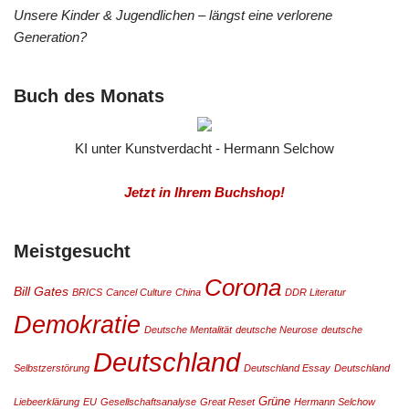
Unsere Kinder & Jugendlichen – längst eine verlorene
Generation?
Buch des Monats
KI unter Kunstverdacht - Hermann Selchow
Jetzt in Ihrem Buchshop!
Meistgesucht
Corona
Bill Gates
BRICS
Cancel Culture
China
DDR Literatur
Demokratie
Deutsche Mentalität
deutsche Neurose
deutsche
Deutschland
Selbstzerstörung
Deutschland Essay
Deutschland
Grüne
Liebeerklärung
EU
Gesellschaftsanalyse
Great Reset
Hermann Selchow