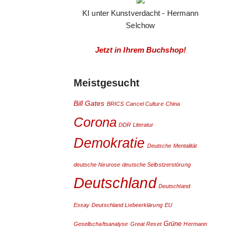
KI unter Kunstverdacht - Hermann
Selchow
Jetzt in Ihrem Buchshop!
Meistgesucht
Bill Gates
BRICS
Cancel Culture
China
Corona
DDR Literatur
Demokratie
Deutsche Mentalität
deutsche Neurose
deutsche Selbstzerstörung
Deutschland
Deutschland
Essay
Deutschland Liebeerklärung
EU
Grüne
Gesellschaftsanalyse
Great Reset
Hermann