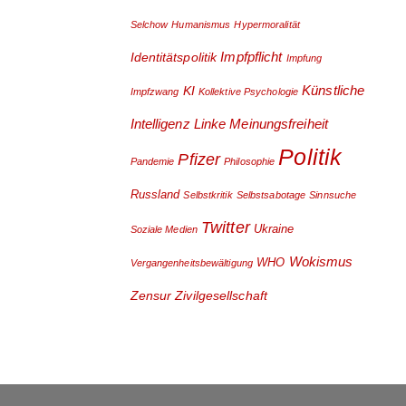
Selchow
Humanismus
Hypermoralität
Impfpflicht
Identitätspolitik
Impfung
Künstliche
KI
Impfzwang
Kollektive Psychologie
Intelligenz
Linke
Meinungsfreiheit
Politik
Pfizer
Pandemie
Philosophie
Russland
Selbstkritik
Selbstsabotage
Sinnsuche
Twitter
Ukraine
Soziale Medien
Wokismus
WHO
Vergangenheitsbewältigung
Zensur
Zivilgesellschaft