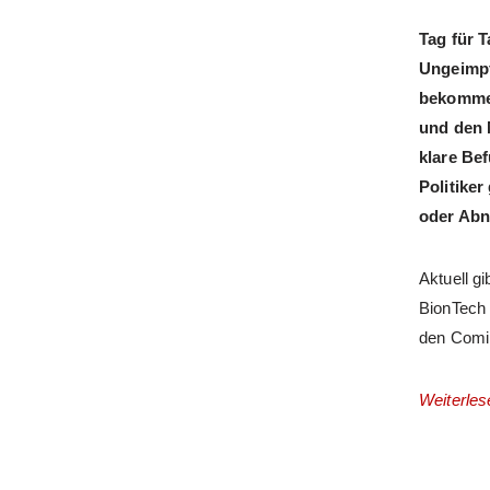
Tag für 
Ungeimpf
bekommen
und den 
klare Be
Politike
oder Abn
Aktuell gi
BionTech 
den Comir
Weiterles