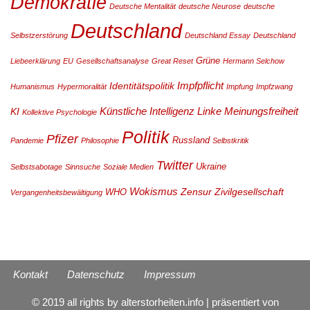
Demokratie
Deutsche Mentalität
deutsche Neurose
deutsche
Deutschland
Selbstzerstörung
Deutschland Essay
Deutschland
Grüne
Liebeerklärung
EU
Gesellschaftsanalyse
Great Reset
Hermann Selchow
Impfpflicht
Identitätspolitik
Humanismus
Hypermoralität
Impfung
Impfzwang
Künstliche Intelligenz
Linke
Meinungsfreiheit
KI
Kollektive Psychologie
Politik
Pfizer
Russland
Pandemie
Philosophie
Selbstkritik
Twitter
Ukraine
Selbstsabotage
Sinnsuche
Soziale Medien
Wokismus
Zensur
Zivilgesellschaft
WHO
Vergangenheitsbewältigung
Kontakt
Datenschutz
Impressum
© 2019 all rights by alterstorheiten.info | präsentiert von