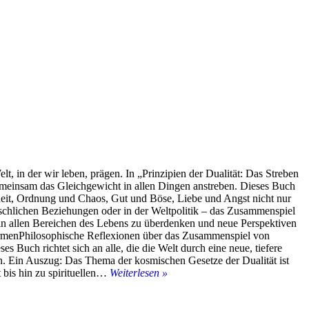
, in der wir leben, prägen. In „Prinzipien der Dualität: Das Streben
gemeinsam das Gleichgewicht in allen Dingen anstreben. Dieses Buch
elheit, Ordnung und Chaos, Gut und Böse, Liebe und Angst nicht nur
schlichen Beziehungen oder in der Weltpolitik – das Zusammenspiel
ce in allen Bereichen des Lebens zu überdenken und neue Perspektiven
 formenPhilosophische Reflexionen über das Zusammenspiel von
Buch richtet sich an alle, die die Welt durch eine neue, tiefere
ren. Ein Auszug: Das Thema der kosmischen Gesetze der Dualität ist
Mein
 bis hin zu spirituellen…
Weiterlesen »
Buch:
„Die