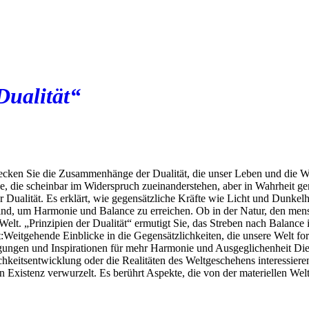
Dualität“
ecken Sie die Zusammenhänge der Dualität, die unser Leben und die Welt
ze, die scheinbar im Widerspruch zueinanderstehen, aber in Wahrheit 
der Dualität. Es erklärt, wie gegensätzliche Kräfte wie Licht und Dunk
sind, um Harmonie und Balance zu erreichen. Ob in der Natur, den men
er Welt. „Prinzipien der Dualität“ ermutigt Sie, das Streben nach Balan
t:Weitgehende Einblicke in die Gegensätzlichkeiten, die unsere Welt
ngen und Inspirationen für mehr Harmonie und Ausgeglichenheit Dieses 
ichkeitsentwicklung oder die Realitäten des Weltgeschehens interessie
n Existenz verwurzelt. Es berührt Aspekte, die von der materiellen Welt