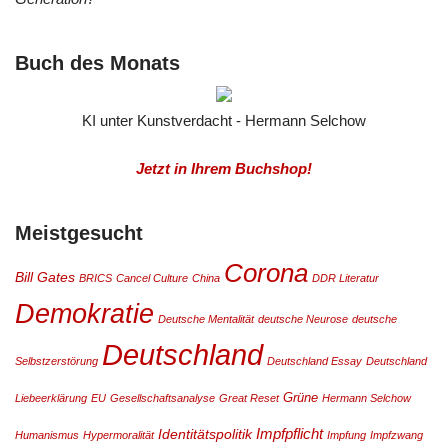
Buch des Monats
KI unter Kunstverdacht - Hermann Selchow
Jetzt in Ihrem Buchshop!
Meistgesucht
Corona
Bill Gates
BRICS
Cancel Culture
China
DDR Literatur
Demokratie
Deutsche Mentalität
deutsche Neurose
deutsche
Deutschland
Selbstzerstörung
Deutschland Essay
Deutschland
Grüne
Liebeerklärung
EU
Gesellschaftsanalyse
Great Reset
Hermann Selchow
Impfpflicht
Identitätspolitik
Humanismus
Hypermoralität
Impfung
Impfzwang