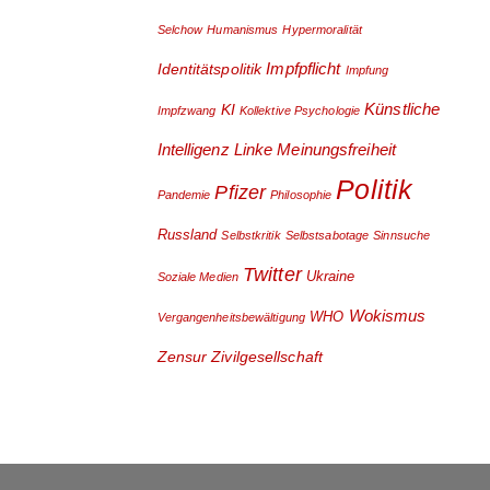
Selchow
Humanismus
Hypermoralität
Impfpflicht
Identitätspolitik
Impfung
Künstliche
KI
Impfzwang
Kollektive Psychologie
Intelligenz
Linke
Meinungsfreiheit
Politik
Pfizer
Pandemie
Philosophie
Russland
Selbstkritik
Selbstsabotage
Sinnsuche
Twitter
Ukraine
Soziale Medien
Wokismus
WHO
Vergangenheitsbewältigung
Zensur
Zivilgesellschaft