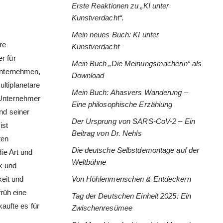
Erste Reaktionen zu „KI unter
Kunstverdacht“.
Mein neues Buch: KI unter
re
Kunstverdacht
r für
Mein Buch „Die Meinungsmacherin“ als
Unternehmen,
Download
ultiplanetare
Mein Buch: Ahasvers Wanderung –
, Unternehmer
Eine philosophische Erzählung
nd seiner
Der Ursprung von SARS-CoV-2 – Ein
ist
Beitrag von Dr. Nehls
ten
Die deutsche Selbstdemontage auf der
ie Art und
Weltbühne
k und
keit und
Von Höhlenmenschen & Entdeckern
früh eine
Tag der Deutschen Einheit 2025: Ein
aufte es für
Zwischenresümee