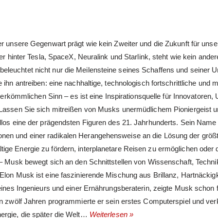
er unsere Gegenwart prägt wie kein Zweiter und die Zukunft für unse
er hinter Tesla, SpaceX, Neuralink und Starlink, steht wie kein andere
eleuchtet nicht nur die Meilensteine seines Schaffens und seiner 
ihn antreiben: eine nachhaltige, technologisch fortschrittliche und m
 herkömmlichen Sinn – es ist eine Inspirationsquelle für Innovatoren
 Lassen Sie sich mitreißen von Musks unermüdlichem Pioniergeist u
llos eine der prägendsten Figuren des 21. Jahrhunderts. Sein Name 
onen und einer radikalen Herangehensweise an die Lösung der größ
ge Energie zu fördern, interplanetare Reisen zu ermöglichen oder d
n – Musk bewegt sich an den Schnittstellen von Wissenschaft, Techni
Elon Musk ist eine faszinierende Mischung aus Brillanz, Hartnäckig
 eines Ingenieurs und einer Ernährungsberaterin, zeigte Musk schon 
on zwölf Jahren programmierte er sein erstes Computerspiel und verk
ergie, die später die Welt…
Weiterlesen »