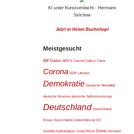
KI unter Kunstverdacht - Hermann
Selchow
Jetzt in Ihrem Buchshop!
Meistgesucht
Bill Gates
BRICS
Cancel Culture
China
Corona
DDR Literatur
Demokratie
Deutsche Mentalität
deutsche Neurose
deutsche Selbstzerstörung
Deutschland
Deutschland
Essay
Deutschland Liebeerklärung
EU
Grüne
Gesellschaftsanalyse
Great Reset
Hermann