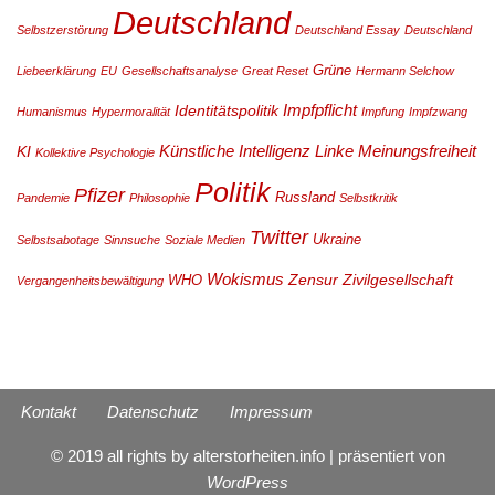
Deutschland
Selbstzerstörung
Deutschland Essay
Deutschland
Grüne
Liebeerklärung
EU
Gesellschaftsanalyse
Great Reset
Hermann Selchow
Impfpflicht
Identitätspolitik
Humanismus
Hypermoralität
Impfung
Impfzwang
Künstliche Intelligenz
Linke
Meinungsfreiheit
KI
Kollektive Psychologie
Politik
Pfizer
Russland
Pandemie
Philosophie
Selbstkritik
Twitter
Ukraine
Selbstsabotage
Sinnsuche
Soziale Medien
Wokismus
Zensur
Zivilgesellschaft
WHO
Vergangenheitsbewältigung
Kontakt
Datenschutz
Impressum
© 2019 all rights by alterstorheiten.info | präsentiert von
WordPress