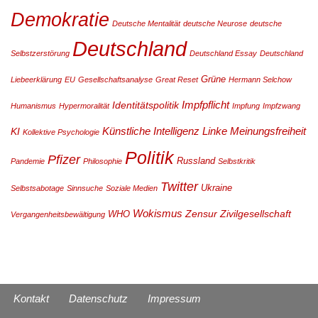
Demokratie
Deutsche Mentalität
deutsche Neurose
deutsche
Deutschland
Selbstzerstörung
Deutschland Essay
Deutschland
Grüne
Liebeerklärung
EU
Gesellschaftsanalyse
Great Reset
Hermann Selchow
Impfpflicht
Identitätspolitik
Humanismus
Hypermoralität
Impfung
Impfzwang
Künstliche Intelligenz
Linke
Meinungsfreiheit
KI
Kollektive Psychologie
Politik
Pfizer
Russland
Pandemie
Philosophie
Selbstkritik
Twitter
Ukraine
Selbstsabotage
Sinnsuche
Soziale Medien
Wokismus
Zensur
Zivilgesellschaft
WHO
Vergangenheitsbewältigung
Kontakt
Datenschutz
Impressum