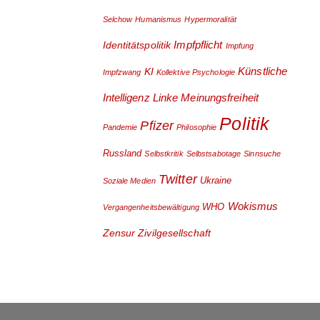
Selchow
Humanismus
Hypermoralität
Impfpflicht
Identitätspolitik
Impfung
Künstliche
KI
Impfzwang
Kollektive Psychologie
Intelligenz
Linke
Meinungsfreiheit
Politik
Pfizer
Pandemie
Philosophie
Russland
Selbstkritik
Selbstsabotage
Sinnsuche
Twitter
Ukraine
Soziale Medien
Wokismus
WHO
Vergangenheitsbewältigung
Zensur
Zivilgesellschaft