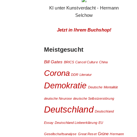
KI unter Kunstverdacht - Hermann
Selchow
Jetzt in Ihrem Buchshop!
Meistgesucht
Bill Gates
BRICS
Cancel Culture
China
Corona
DDR Literatur
Demokratie
Deutsche Mentalität
deutsche Neurose
deutsche Selbstzerstörung
Deutschland
Deutschland
Essay
Deutschland Liebeerklärung
EU
Grüne
Gesellschaftsanalyse
Great Reset
Hermann