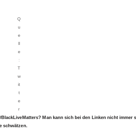
Q
u
e
ll
e
:
T
w
it
t
e
r
#BlackLiveMatters? Man kann sich bei den Linken nicht immer s
de schwätzen.