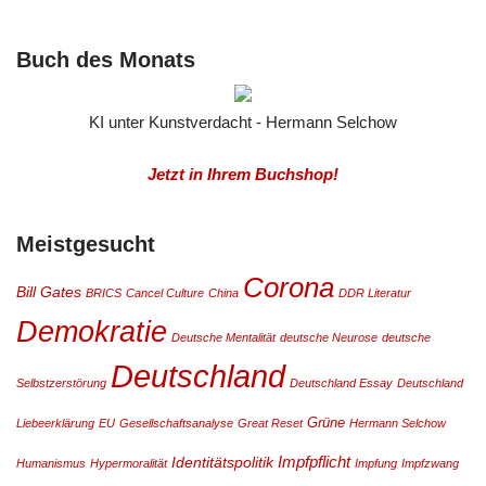
Buch des Monats
KI unter Kunstverdacht - Hermann Selchow
Jetzt in Ihrem Buchshop!
Meistgesucht
Corona
Bill Gates
BRICS
Cancel Culture
China
DDR Literatur
Demokratie
Deutsche Mentalität
deutsche Neurose
deutsche
Deutschland
Selbstzerstörung
Deutschland Essay
Deutschland
Grüne
Liebeerklärung
EU
Gesellschaftsanalyse
Great Reset
Hermann Selchow
Impfpflicht
Identitätspolitik
Humanismus
Hypermoralität
Impfung
Impfzwang