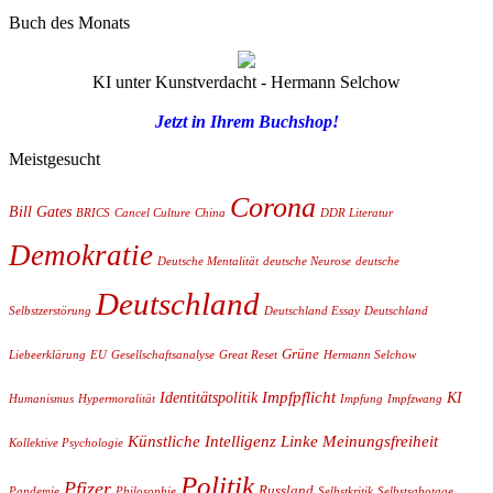
Buch des Monats
KI unter Kunstverdacht - Hermann Selchow
Jetzt in Ihrem Buchshop!
Meistgesucht
Corona
Bill Gates
BRICS
Cancel Culture
China
DDR Literatur
Demokratie
Deutsche Mentalität
deutsche Neurose
deutsche
Deutschland
Selbstzerstörung
Deutschland Essay
Deutschland
Grüne
Liebeerklärung
EU
Gesellschaftsanalyse
Great Reset
Hermann Selchow
Impfpflicht
Identitätspolitik
KI
Humanismus
Hypermoralität
Impfung
Impfzwang
Künstliche Intelligenz
Linke
Meinungsfreiheit
Kollektive Psychologie
Politik
Pfizer
Russland
Pandemie
Philosophie
Selbstkritik
Selbstsabotage