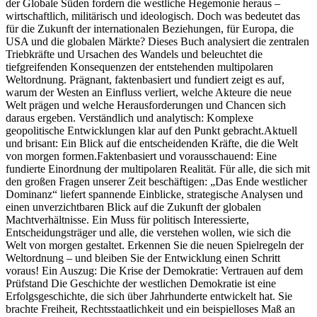
der Globale Süden fordern die westliche Hegemonie heraus –
wirtschaftlich, militärisch und ideologisch. Doch was bedeutet das
für die Zukunft der internationalen Beziehungen, für Europa, die
USA und die globalen Märkte? Dieses Buch analysiert die zentralen
Triebkräfte und Ursachen des Wandels und beleuchtet die
tiefgreifenden Konsequenzen der entstehenden multipolaren
Weltordnung. Prägnant, faktenbasiert und fundiert zeigt es auf,
warum der Westen an Einfluss verliert, welche Akteure die neue
Welt prägen und welche Herausforderungen und Chancen sich
daraus ergeben. Verständlich und analytisch: Komplexe
geopolitische Entwicklungen klar auf den Punkt gebracht.Aktuell
und brisant: Ein Blick auf die entscheidenden Kräfte, die die Welt
von morgen formen.Faktenbasiert und vorausschauend: Eine
fundierte Einordnung der multipolaren Realität. Für alle, die sich mit
den großen Fragen unserer Zeit beschäftigen: „Das Ende westlicher
Dominanz“ liefert spannende Einblicke, strategische Analysen und
einen unverzichtbaren Blick auf die Zukunft der globalen
Machtverhältnisse. Ein Muss für politisch Interessierte,
Entscheidungsträger und alle, die verstehen wollen, wie sich die
Welt von morgen gestaltet. Erkennen Sie die neuen Spielregeln der
Weltordnung – und bleiben Sie der Entwicklung einen Schritt
voraus! Ein Auszug: Die Krise der Demokratie: Vertrauen auf dem
Prüfstand Die Geschichte der westlichen Demokratie ist eine
Erfolgsgeschichte, die sich über Jahrhunderte entwickelt hat. Sie
brachte Freiheit, Rechtsstaatlichkeit und ein beispielloses Maß an