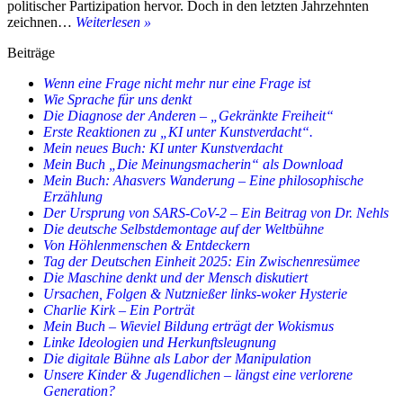
politischer Partizipation hervor. Doch in den letzten Jahrzehnten
Mein
zeichnen…
Weiterlesen »
Buch:
Beiträge
Das
Ende
Wenn eine Frage nicht mehr nur eine Frage ist
westlicher
Wie Sprache für uns denkt
Dominanz
Die Diagnose der Anderen – „Gekränkte Freiheit“
–
Erste Reaktionen zu „KI unter Kunstverdacht“.
Die
Mein neues Buch: KI unter Kunstverdacht
Neuordnung
Mein Buch „Die Meinungsmacherin“ als Download
der
Mein Buch: Ahasvers Wanderung – Eine philosophische
multipolaren
Erzählung
Welt
Der Ursprung von SARS-CoV-2 – Ein Beitrag von Dr. Nehls
Die deutsche Selbstdemontage auf der Weltbühne
Von Höhlenmenschen & Entdeckern
Tag der Deutschen Einheit 2025: Ein Zwischenresümee
Die Maschine denkt und der Mensch diskutiert
Ursachen, Folgen & Nutznießer links-woker Hysterie
Charlie Kirk – Ein Porträt
Mein Buch – Wieviel Bildung erträgt der Wokismus
Linke Ideologien und Herkunftsleugnung
Die digitale Bühne als Labor der Manipulation
Unsere Kinder & Jugendlichen – längst eine verlorene
Generation?