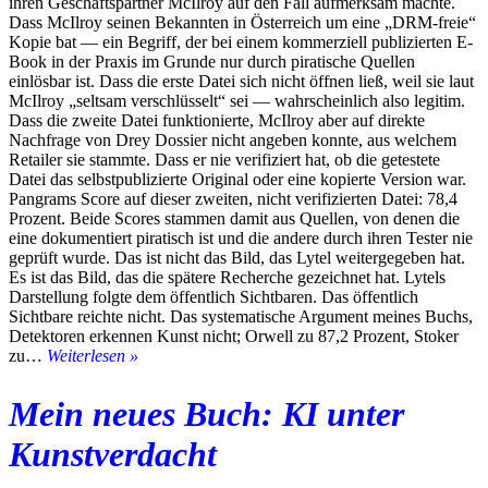
ihren Geschäftspartner McIlroy auf den Fall aufmerksam machte.
Dass McIlroy seinen Bekannten in Österreich um eine „DRM-freie“
Kopie bat — ein Begriff, der bei einem kommerziell publizierten E-
Book in der Praxis im Grunde nur durch piratische Quellen
einlösbar ist. Dass die erste Datei sich nicht öffnen ließ, weil sie laut
McIlroy „seltsam verschlüsselt“ sei — wahrscheinlich also legitim.
Dass die zweite Datei funktionierte, McIlroy aber auf direkte
Nachfrage von Drey Dossier nicht angeben konnte, aus welchem
Retailer sie stammte. Dass er nie verifiziert hat, ob die getestete
Datei das selbstpublizierte Original oder eine kopierte Version war.
Pangrams Score auf dieser zweiten, nicht verifizierten Datei: 78,4
Prozent. Beide Scores stammen damit aus Quellen, von denen die
eine dokumentiert piratisch ist und die andere durch ihren Tester nie
geprüft wurde. Das ist nicht das Bild, das Lytel weitergegeben hat.
Es ist das Bild, das die spätere Recherche gezeichnet hat. Lytels
Darstellung folgte dem öffentlich Sichtbaren. Das öffentlich
Sichtbare reichte nicht. Das systematische Argument meines Buchs,
Detektoren erkennen Kunst nicht; Orwell zu 87,2 Prozent, Stoker
Erste
zu…
Weiterlesen »
Reaktionen
zu
Mein neues Buch: KI unter
„KI
unter
Kunstverdacht
Kunstverdacht“.