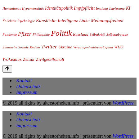
Impfpflicht
Identitätspolitik
KI
Humanismus
Hypermoralität
Impfung
Impfzwang
Künstliche Intelligenz
Linke
Meinungsfreiheit
Kollektive Psychologie
Politik
Pfizer
Russland
Pandemie
Philosophie
Selbstkritik
Selbstsabotage
Twitter
Ukraine
WHO
Sinnsuche
Soziale Medien
Vergangenheitsbewältigung
Wokismus
Zensur
Zivilgesellschaft
Kontakt
Datenschutz
Impressum
© 2019 all rights by alterstorheiten.info | präsentiert von
WordPress
Kontakt
Datenschutz
Impressum
© 2019 all rights by alterstorheiten.info | präsentiert von
WordPress