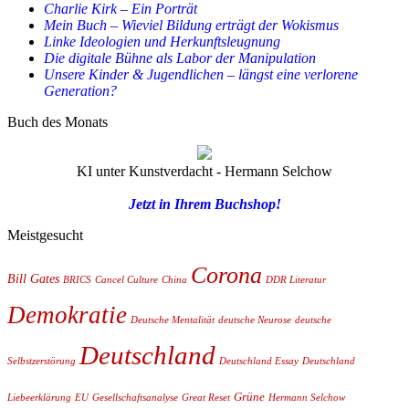
Charlie Kirk – Ein Porträt
Mein Buch – Wieviel Bildung erträgt der Wokismus
Linke Ideologien und Herkunftsleugnung
Die digitale Bühne als Labor der Manipulation
Unsere Kinder & Jugendlichen – längst eine verlorene
Generation?
Buch des Monats
KI unter Kunstverdacht - Hermann Selchow
Jetzt in Ihrem Buchshop!
Meistgesucht
Corona
Bill Gates
BRICS
Cancel Culture
China
DDR Literatur
Demokratie
Deutsche Mentalität
deutsche Neurose
deutsche
Deutschland
Selbstzerstörung
Deutschland Essay
Deutschland
Grüne
Liebeerklärung
EU
Gesellschaftsanalyse
Great Reset
Hermann Selchow