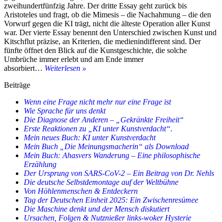
zweihundertfünfzig Jahre. Der dritte Essay geht zurück bis
Aristoteles und fragt, ob die Mimesis – die Nachahmung – die den
Vorwurf gegen die KI trägt, nicht die älteste Operation aller Kunst
war. Der vierte Essay benennt den Unterschied zwischen Kunst und
Kitschflut präzise, an Kriterien, die medienindifferent sind. Der
fünfte öffnet den Blick auf die Kunstgeschichte, die solche
Umbrüche immer erlebt und am Ende immer
Mein
absorbiert…
Weiterlesen »
neues
Beiträge
Buch:
KI
Wenn eine Frage nicht mehr nur eine Frage ist
unter
Wie Sprache für uns denkt
Kunstverdacht
Die Diagnose der Anderen – „Gekränkte Freiheit“
Erste Reaktionen zu „KI unter Kunstverdacht“.
Mein neues Buch: KI unter Kunstverdacht
Mein Buch „Die Meinungsmacherin“ als Download
Mein Buch: Ahasvers Wanderung – Eine philosophische
Erzählung
Der Ursprung von SARS-CoV-2 – Ein Beitrag von Dr. Nehls
Die deutsche Selbstdemontage auf der Weltbühne
Von Höhlenmenschen & Entdeckern
Tag der Deutschen Einheit 2025: Ein Zwischenresümee
Die Maschine denkt und der Mensch diskutiert
Ursachen, Folgen & Nutznießer links-woker Hysterie