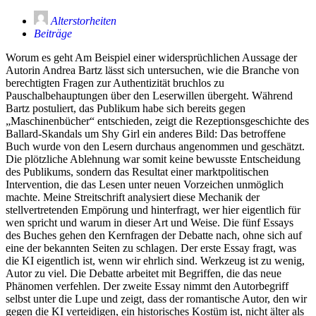
Alterstorheiten
Beiträge
Worum es geht Am Beispiel einer widersprüchlichen Aussage der
Autorin Andrea Bartz lässt sich untersuchen, wie die Branche von
berechtigten Fragen zur Authentizität bruchlos zu
Pauschalbehauptungen über den Leserwillen übergeht. Während
Bartz postuliert, das Publikum habe sich bereits gegen
„Maschinenbücher“ entschieden, zeigt die Rezeptionsgeschichte des
Ballard-Skandals um Shy Girl ein anderes Bild: Das betroffene
Buch wurde von den Lesern durchaus angenommen und geschätzt.
Die plötzliche Ablehnung war somit keine bewusste Entscheidung
des Publikums, sondern das Resultat einer marktpolitischen
Intervention, die das Lesen unter neuen Vorzeichen unmöglich
machte. Meine Streitschrift analysiert diese Mechanik der
stellvertretenden Empörung und hinterfragt, wer hier eigentlich für
wen spricht und warum in dieser Art und Weise. Die fünf Essays
des Buches gehen den Kernfragen der Debatte nach, ohne sich auf
eine der bekannten Seiten zu schlagen. Der erste Essay fragt, was
die KI eigentlich ist, wenn wir ehrlich sind. Werkzeug ist zu wenig,
Autor zu viel. Die Debatte arbeitet mit Begriffen, die das neue
Phänomen verfehlen. Der zweite Essay nimmt den Autorbegriff
selbst unter die Lupe und zeigt, dass der romantische Autor, den wir
gegen die KI verteidigen, ein historisches Kostüm ist, nicht älter als