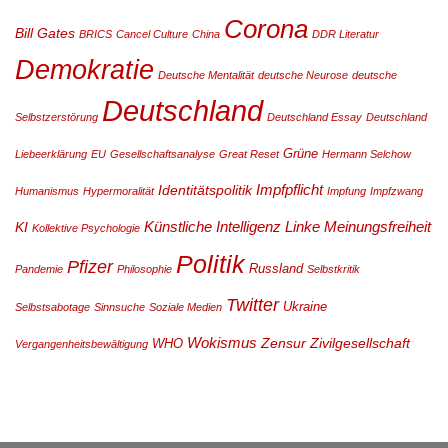
Corona
Bill Gates
BRICS
Cancel Culture
China
DDR Literatur
Demokratie
Deutsche Mentalität
deutsche Neurose
deutsche
Deutschland
Selbstzerstörung
Deutschland Essay
Deutschland
Grüne
Liebeerklärung
EU
Gesellschaftsanalyse
Great Reset
Hermann Selchow
Impfpflicht
Identitätspolitik
Humanismus
Hypermoralität
Impfung
Impfzwang
Künstliche Intelligenz
Linke
Meinungsfreiheit
KI
Kollektive Psychologie
Politik
Pfizer
Russland
Pandemie
Philosophie
Selbstkritik
Twitter
Ukraine
Selbstsabotage
Sinnsuche
Soziale Medien
Wokismus
Zensur
Zivilgesellschaft
WHO
Vergangenheitsbewältigung