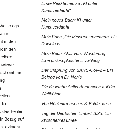
Erste Reaktionen zu „KI unter
Kunstverdacht“.
Mein neues Buch: KI unter
Weltkriegs
Kunstverdacht
ation
Mein Buch „Die Meinungsmacherin“ als
ht in den
Download
ik in den
Mein Buch: Ahasvers Wanderung –
reiben
Eine philosophische Erzählung
Inwieweit
Der Ursprung von SARS-CoV-2 – Ein
 scheint mir
Beitrag von Dr. Nehls
ung
Die deutsche Selbstdemontage auf der
n
Weltbühne
eiten
 der
Von Höhlenmenschen & Entdeckern
, das Fehlen
Tag der Deutschen Einheit 2025: Ein
 in Bezug auf
Zwischenresümee
ht existent