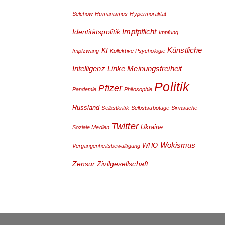
Selchow
Humanismus
Hypermoralität
Impfpflicht
Identitätspolitik
Impfung
Künstliche
KI
Impfzwang
Kollektive Psychologie
Intelligenz
Linke
Meinungsfreiheit
Politik
Pfizer
Pandemie
Philosophie
Russland
Selbstkritik
Selbstsabotage
Sinnsuche
Twitter
Ukraine
Soziale Medien
Wokismus
WHO
Vergangenheitsbewältigung
Zensur
Zivilgesellschaft