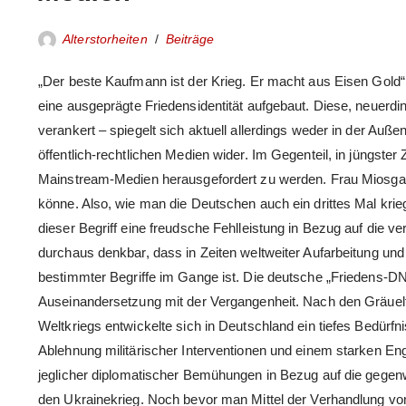
Alterstorheiten
Beiträge
„Der beste Kaufmann ist der Krieg. Er macht aus Eisen Gold“
eine ausgeprägte Friedensidentität aufgebaut. Diese, neuerding
verankert – spiegelt sich aktuell allerdings weder in der Auße
öffentlich-rechtlichen Medien wider. Im Gegenteil, in jüngster
Mainstream-Medien herausgefordert zu werden. Frau Miosga 
könne. Also, wie man die Deutschen auch ein drittes Mal krie
dieser Begriff eine freudsche Fehlleistung in Bezug auf die ve
durchaus denkbar, dass in Zeiten weltweiter Aufarbeitung un
bestimmter Begriffe im Gange ist. Die deutsche „Friedens-DN
Auseinandersetzung mit der Vergangenheit. Nach den Gräuel
Weltkriegs entwickelte sich in Deutschland ein tiefes Bedürfn
Ablehnung militärischer Interventionen und einem starken E
jeglicher diplomatischer Bemühungen in Bezug auf die gegenwä
den Ukrainekrieg. Noch bevor man Mittel der Verhandlung von