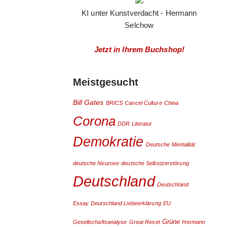
KI unter Kunstverdacht - Hermann
Selchow
Jetzt in Ihrem Buchshop!
Meistgesucht
Bill Gates
BRICS
Cancel Culture
China
Corona
DDR Literatur
Demokratie
Deutsche Mentalität
deutsche Neurose
deutsche Selbstzerstörung
Deutschland
Deutschland
Essay
Deutschland Liebeerklärung
EU
Grüne
Gesellschaftsanalyse
Great Reset
Hermann