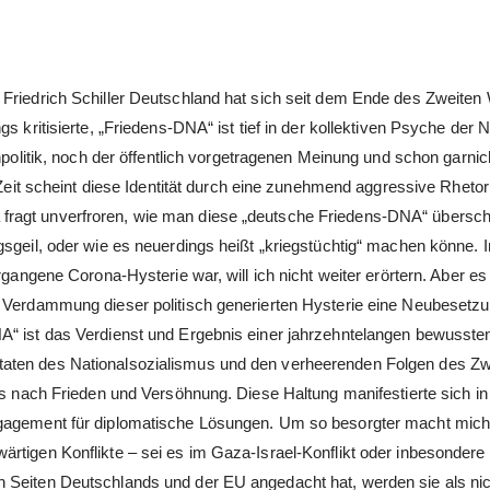
 Friedrich Schiller Deutschland hat sich seit dem Ende des Zweiten 
s kritisierte, „Friedens-DNA“ ist tief in der kollektiven Psyche der N
npolitik, noch der öffentlich vorgetragenen Meinung und schon garnic
 Zeit scheint diese Identität durch eine zunehmend aggressive Rhetor
fragt unverfroren, wie man diese „deutsche Friedens-DNA“ übersch
gsgeil, oder wie es neuerdings heißt „kriegstüchtig“ machen könne. 
rgangene Corona-Hysterie war, will ich nicht weiter erörtern. Aber es
d Verdammung dieser politisch generierten Hysterie eine Neubesetz
A“ ist das Verdienst und Ergebnis einer jahrzehntelangen bewusste
taten des Nationalsozialismus und den verheerenden Folgen des Zw
is nach Frieden und Versöhnung. Diese Haltung manifestierte sich in
ngagement für diplomatische Lösungen. Um so besorgter macht mich
rtigen Konflikte – sei es im Gaza-Israel-Konflikt oder inbesondere
 Seiten Deutschlands und der EU angedacht hat, werden sie als nic