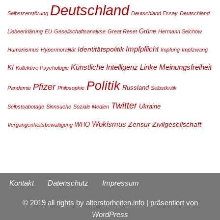
Deutschland
Selbstzerstörung
Deutschland Essay
Deutschland
Grüne
Liebeerklärung
EU
Gesellschaftsanalyse
Great Reset
Hermann Selchow
Impfpflicht
Identitätspolitik
Humanismus
Hypermoralität
Impfung
Impfzwang
Künstliche Intelligenz
Linke
Meinungsfreiheit
KI
Kollektive Psychologie
Politik
Pfizer
Russland
Pandemie
Philosophie
Selbstkritik
Twitter
Ukraine
Selbstsabotage
Sinnsuche
Soziale Medien
Wokismus
Zensur
Zivilgesellschaft
WHO
Vergangenheitsbewältigung
Kontakt
Datenschutz
Impressum
© 2019 all rights by alterstorheiten.info | präsentiert von
WordPress