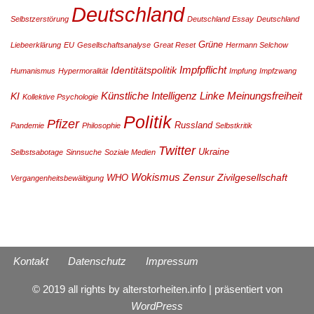
Deutschland
Selbstzerstörung
Deutschland Essay
Deutschland
Grüne
Liebeerklärung
EU
Gesellschaftsanalyse
Great Reset
Hermann Selchow
Impfpflicht
Identitätspolitik
Humanismus
Hypermoralität
Impfung
Impfzwang
Künstliche Intelligenz
Linke
Meinungsfreiheit
KI
Kollektive Psychologie
Politik
Pfizer
Russland
Pandemie
Philosophie
Selbstkritik
Twitter
Ukraine
Selbstsabotage
Sinnsuche
Soziale Medien
Wokismus
Zensur
Zivilgesellschaft
WHO
Vergangenheitsbewältigung
Kontakt
Datenschutz
Impressum
© 2019 all rights by alterstorheiten.info | präsentiert von
WordPress