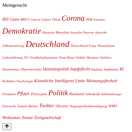
Meistgesucht
Corona
Bill Gates
BRICS
Cancel Culture
China
DDR Literatur
Demokratie
Deutsche Mentalität
deutsche Neurose
deutsche
Deutschland
Selbstzerstörung
Deutschland Essay
Deutschland
Grüne
Liebeerklärung
EU
Gesellschaftsanalyse
Great Reset
Hermann Selchow
Impfpflicht
Identitätspolitik
KI
Humanismus
Hypermoralität
Impfung
Impfzwang
Künstliche Intelligenz
Linke
Meinungsfreiheit
Kollektive Psychologie
Politik
Pfizer
Russland
Pandemie
Philosophie
Selbstkritik
Selbstsabotage
Twitter
Ukraine
WHO
Sinnsuche
Soziale Medien
Vergangenheitsbewältigung
Wokismus
Zensur
Zivilgesellschaft