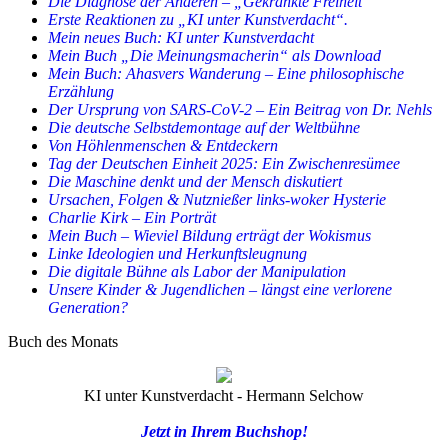
Die Diagnose der Anderen – „Gekränkte Freiheit“
Zeiten
Erste Reaktionen zu „KI unter Kunstverdacht“.
–
Mein neues Buch: KI unter Kunstverdacht
Finden
Mein Buch „Die Meinungsmacherin“ als Download
Sie
Mein Buch: Ahasvers Wanderung – Eine philosophische
das
Erzählung
witzig?
Der Ursprung von SARS-CoV-2 – Ein Beitrag von Dr. Nehls
Die deutsche Selbstdemontage auf der Weltbühne
Von Höhlenmenschen & Entdeckern
Tag der Deutschen Einheit 2025: Ein Zwischenresümee
Die Maschine denkt und der Mensch diskutiert
Ursachen, Folgen & Nutznießer links-woker Hysterie
Charlie Kirk – Ein Porträt
Mein Buch – Wieviel Bildung erträgt der Wokismus
Linke Ideologien und Herkunftsleugnung
Die digitale Bühne als Labor der Manipulation
Unsere Kinder & Jugendlichen – längst eine verlorene
Generation?
Buch des Monats
KI unter Kunstverdacht - Hermann Selchow
Jetzt in Ihrem Buchshop!