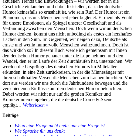
aktuellen Trends und Entwicklungen – wir werden tief in die
Geschichte eintauchen und dabei feststellen, dass der deutsche
Humor keinesfalls so ernsthaft ist, wie sein Ruf. Der Humor ist ein
Phänomen, das uns Menschen seit jeher begleitet. Er dient als Ventil
für unsere Emotionen, als Spiegel unserer Gesellschaft und als
Verbindung zwischen den Menschen. Doch wenn wir an deutschen
Humor denken, kommt uns nicht unbedingt als erstes ein herzhaftes
Lachen in den Sinn. Im Gegenteil, wir neigen dazu, Deutsche als
ernste und wenig humorvolle Menschen wahrzunehmen. Doch ist
das wirklich so? In diesem Buch werde ich gemeinsam mit Ihnen
den deutschen Humor genauer unter die Lupe nehmen und den
Wandel, den er im Laufe der Zeit durchlaufen hat, untersuchen. Wir
werden die Ursprünge des deutschen Humors im Mittelalter
erkunden, in eine Zeit zurückreisen, in der die Minnesänger mit
ihren schalkhaften Versen die Menschen zum Lachen brachten. Von
dort aus werden wir uns durch die Jahrhunderte bewegen und die
verschiedenen Einflüsse auf den deutschen Humor beleuchten.
Dabei werden wir nicht nur auf die großen Komiker und
Komikerinnen eingehen, die die deutsche Comedy-Szene
Buch:
geprägt…
Weiterlesen »
Deutscher
Beiträge
Humor
im
Wenn eine Frage nicht mehr nur eine Frage ist
Wandel
Wie Sprache für uns denkt
der