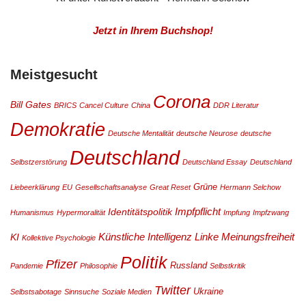
Jetzt in Ihrem Buchshop!
Meistgesucht
Corona
Bill Gates
BRICS
Cancel Culture
China
DDR Literatur
Demokratie
Deutsche Mentalität
deutsche Neurose
deutsche
Deutschland
Selbstzerstörung
Deutschland Essay
Deutschland
Grüne
Liebeerklärung
EU
Gesellschaftsanalyse
Great Reset
Hermann Selchow
Impfpflicht
Identitätspolitik
Humanismus
Hypermoralität
Impfung
Impfzwang
Künstliche Intelligenz
Linke
Meinungsfreiheit
KI
Kollektive Psychologie
Politik
Pfizer
Russland
Pandemie
Philosophie
Selbstkritik
Twitter
Ukraine
Selbstsabotage
Sinnsuche
Soziale Medien