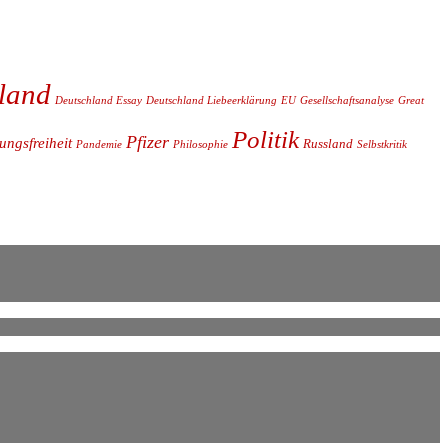
land
Deutschland Essay
Deutschland Liebeerklärung
EU
Gesellschaftsanalyse
Great
Politik
Pfizer
ngsfreiheit
Russland
Pandemie
Philosophie
Selbstkritik