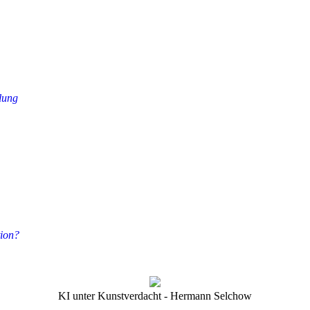
in
Deutschland
lung
tion?
KI unter Kunstverdacht - Hermann Selchow