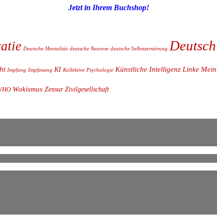
Jetzt in Ihrem Buchshop!
Deutsch
atie
Deutsche Mentalität
deutsche Neurose
deutsche Selbstzerstörung
ht
Künstliche Intelligenz
Linke
Meinu
KI
Impfung
Impfzwang
Kollektive Psychologie
Wokismus
Zensur
Zivilgesellschaft
WHO