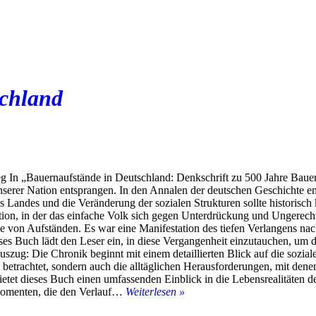
schland
g In „Bauernaufstände in Deutschland: Denkschrift zu 500 Jahre Baue
erer Nation entsprangen. In den Annalen der deutschen Geschichte e
 Landes und die Veränderung der sozialen Strukturen sollte historisch 
tion, in der das einfache Volk sich gegen Unterdrückung und Ungerecht
e von Aufständen. Es war eine Manifestation des tiefen Verlangens nach 
eses Buch lädt den Leser ein, in diese Vergangenheit einzutauchen, um 
szug: Die Chronik beginnt mit einem detaillierten Blick auf die sozia
n betrachtet, sondern auch die alltäglichen Herausforderungen, mit dene
 bietet dieses Buch einen umfassenden Einblick in die Lebensrealitäten 
Buch:
lmomenten, die den Verlauf…
Weiterlesen »
Bauernaufstände