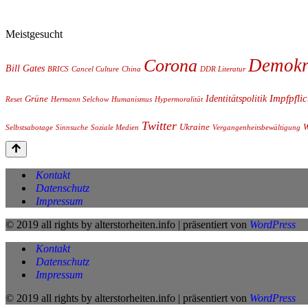
Meistgesucht
Demokr
Corona
Bill Gates
BRICS
Cancel Culture
China
DDR Literatur
Impfpflic
Identitätspolitik
Grüne
Reset
Hermann Selchow
Humanismus
Hypermoralität
Twitter
Ukraine
Selbstsabotage
Sinnsuche
Soziale Medien
Vergangenheitsbewältigung
Kontakt
Datenschutz
Impressum
© 2019 all rights by alterstorheiten.info | präsentiert von
WordPress
Kontakt
Datenschutz
Impressum
© 2019 all rights by alterstorheiten.info | präsentiert von
WordPress