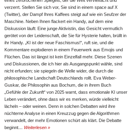
eines zerbrochenen Spiegels, der die Welt vervielfacht und
verzerrt. Stellen Sie sich vor, Sie sind in einem space auf X
(Twitter), der Dampf Ihres Kaffees steigt auf wie ein Seufzer der
Maschine. Neben Ihnen flackert ein Handy, auf dem eine
Diskussion läuft: Eine junge Aktivistin, das Gesicht vermutlich
gerötet von der Leidenschaft, die Sie für Hysterie halten, brüllt in
ihr Handy. „KI ist der neue Faschismus!“, ruft sie, und die
Kommentare explodieren in einem Feuerwerk aus Emojis und
Flüchen. Das ist längst ist kein Einzelfall mehr. Diese Szenen
und Diskussionen, die ich hier als Ausgangspunkt wähle, sind
nicht erfunden; sie spiegeln die Welle wider, die durch die
philosophische Landschaft Deutschlands rollt. Eva Weber-
Guskar, die Philosophin aus Bochum, die in ihrem Buch
„Gefühle der Zukunft“ von 2025 warnt, dass emotionale KI unser
Leben verändert, ohne dass wir es merken, würde vielleicht
lächeln – oder weinen. Denn in solchen Debatten wird ihre
nüchterne Analyse in einen Kreuzzug gegen die Algorithmen
verwandelt, der mehr Emotionen schürt als klärt. Die Debatte
beginnt…
Weiterlesen »