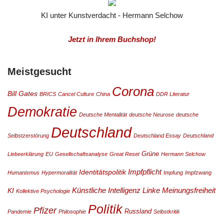
KI unter Kunstverdacht - Hermann Selchow
Jetzt in Ihrem Buchshop!
Meistgesucht
Corona
Bill Gates
BRICS
Cancel Culture
China
DDR Literatur
Demokratie
Deutsche Mentalität
deutsche Neurose
deutsche
Deutschland
Selbstzerstörung
Deutschland Essay
Deutschland
Grüne
Liebeerklärung
EU
Gesellschaftsanalyse
Great Reset
Hermann Selchow
Impfpflicht
Identitätspolitik
Humanismus
Hypermoralität
Impfung
Impfzwang
Künstliche Intelligenz
Linke
Meinungsfreiheit
KI
Kollektive Psychologie
Politik
Pfizer
Russland
Pandemie
Philosophie
Selbstkritik