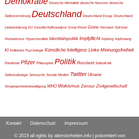
Demokratie
Deutsche Mentalität
deutsche Neurose
deutsche
Deutschland
Selbstzerstörung
Deutschland Essay
Deutschland
Grüne
Liebeerklärung
EU
Gesellschaftsanalyse
Great Reset
Hermann Selchow
Impfpflicht
Identitätspolitik
Humanismus
Hypermoralität
Impfung
Impfzwang
Künstliche Intelligenz
Linke
Meinungsfreiheit
KI
Kollektive Psychologie
Politik
Pfizer
Russland
Pandemie
Philosophie
Selbstkritik
Twitter
Ukraine
Selbstsabotage
Sinnsuche
Soziale Medien
Wokismus
Zensur
Zivilgesellschaft
WHO
Vergangenheitsbewältigung
Kontakt
Datenschutz
Impressum
© 2019 all rights by alterstorheiten.info | präsentiert von