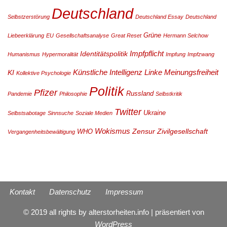
Deutschland
Selbstzerstörung
Deutschland Essay
Deutschland
Grüne
Liebeerklärung
EU
Gesellschaftsanalyse
Great Reset
Hermann Selchow
Impfpflicht
Identitätspolitik
Humanismus
Hypermoralität
Impfung
Impfzwang
Künstliche Intelligenz
Linke
Meinungsfreiheit
KI
Kollektive Psychologie
Politik
Pfizer
Russland
Pandemie
Philosophie
Selbstkritik
Twitter
Ukraine
Selbstsabotage
Sinnsuche
Soziale Medien
Wokismus
Zensur
Zivilgesellschaft
WHO
Vergangenheitsbewältigung
Kontakt
Datenschutz
Impressum
© 2019 all rights by alterstorheiten.info | präsentiert von
WordPress