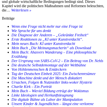
und globale wirtschaftliche Bedingungen bedingt sind. Dieses
Kapitel wird die politischen Maßnahmen und Reformen beleuchten,
Buch:
die…
Weiterlesen »
„Der
Beiträge
BRICS-
Aufbruch
Wenn eine Frage nicht mehr nur eine Frage ist
Kazan
Wie Sprache für uns denkt
2024
Die Diagnose der Anderen – „Gekränkte Freiheit“
–
Erste Reaktionen zu „KI unter Kunstverdacht“.
Neue
Mein neues Buch: KI unter Kunstverdacht
Entwicklungen
Mein Buch „Die Meinungsmacherin“ als Download
und
Mein Buch: Ahasvers Wanderung – Eine philosophische
westliche
Erzählung
Reaktionen“
Der Ursprung von SARS-CoV-2 – Ein Beitrag von Dr. Nehls
Die deutsche Selbstdemontage auf der Weltbühne
Von Höhlenmenschen & Entdeckern
Tag der Deutschen Einheit 2025: Ein Zwischenresümee
Die Maschine denkt und der Mensch diskutiert
Ursachen, Folgen & Nutznießer links-woker Hysterie
Charlie Kirk – Ein Porträt
Mein Buch – Wieviel Bildung erträgt der Wokismus
Linke Ideologien und Herkunftsleugnung
Die digitale Bühne als Labor der Manipulation
Unsere Kinder & Jugendlichen – längst eine verlorene