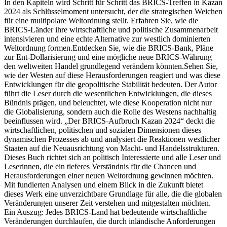
In den Kapiteln wird Schritt für Schritt das BRICS-Treffen in Kazan
2024 als Schlüsselmoment untersucht, der die strategischen Weichen
für eine multipolare Weltordnung stellt. Erfahren Sie, wie die
BRICS-Länder ihre wirtschaftliche und politische Zusammenarbeit
intensivieren und eine echte Alternative zur westlich dominierten
Weltordnung formen.Entdecken Sie, wie die BRICS-Bank, Pläne
zur Ent-Dollarisierung und eine mögliche neue BRICS-Währung
den weltweiten Handel grundlegend verändern könnten.Sehen Sie,
wie der Westen auf diese Herausforderungen reagiert und was diese
Entwicklungen für die geopolitische Stabilität bedeuten. Der Autor
führt die Leser durch die wesentlichen Entwicklungen, die dieses
Bündnis prägen, und beleuchtet, wie diese Kooperation nicht nur
die Globalisierung, sondern auch die Rolle des Westens nachhaltig
beeinflussen wird. „Der BRICS-Aufbruch Kazan 2024“ deckt die
wirtschaftlichen, politischen und sozialen Dimensionen dieses
dynamischen Prozesses ab und analysiert die Reaktionen westlicher
Staaten auf die Neuausrichtung von Macht- und Handelsstrukturen.
Dieses Buch richtet sich an politisch Interessierte und alle Leser und
Leserinnen, die ein tieferes Verständnis für die Chancen und
Herausforderungen einer neuen Weltordnung gewinnen möchten.
Mit fundierten Analysen und einem Blick in die Zukunft bietet
dieses Werk eine unverzichtbare Grundlage für alle, die die globalen
Veränderungen unserer Zeit verstehen und mitgestalten möchten.
Ein Auszug: Jedes BRICS-Land hat bedeutende wirtschaftliche
Veränderungen durchlaufen, die durch inländische Anforderungen