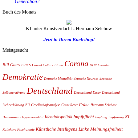
Generation?
Buch des Monats
KI unter Kunstverdacht - Hermann Selchow
Jetzt in Ihrem Buchshop!
Meistgesucht
Corona
Bill Gates
BRICS
Cancel Culture
China
DDR Literatur
Demokratie
Deutsche Mentalität
deutsche Neurose
deutsche
Deutschland
Selbstzerstörung
Deutschland Essay
Deutschland
Grüne
Liebeerklärung
EU
Gesellschaftsanalyse
Great Reset
Hermann Selchow
Impfpflicht
Identitätspolitik
KI
Humanismus
Hypermoralität
Impfung
Impfzwang
Künstliche Intelligenz
Linke
Meinungsfreiheit
Kollektive Psychologie