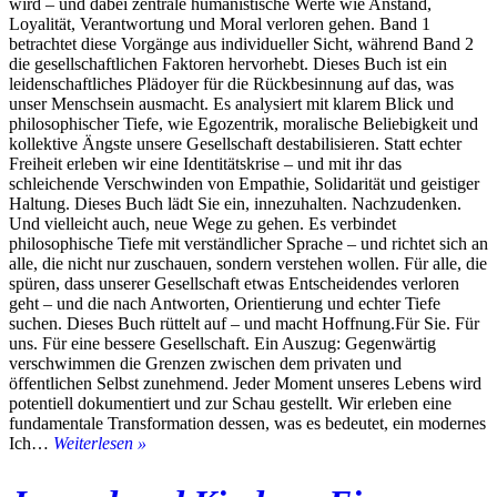
wird – und dabei zentrale humanistische Werte wie Anstand,
Loyalität, Verantwortung und Moral verloren gehen. Band 1
betrachtet diese Vorgänge aus individueller Sicht, während Band 2
die gesellschaftlichen Faktoren hervorhebt. Dieses Buch ist ein
leidenschaftliches Plädoyer für die Rückbesinnung auf das, was
unser Menschsein ausmacht. Es analysiert mit klarem Blick und
philosophischer Tiefe, wie Egozentrik, moralische Beliebigkeit und
kollektive Ängste unsere Gesellschaft destabilisieren. Statt echter
Freiheit erleben wir eine Identitätskrise – und mit ihr das
schleichende Verschwinden von Empathie, Solidarität und geistiger
Haltung. Dieses Buch lädt Sie ein, innezuhalten. Nachzudenken.
Und vielleicht auch, neue Wege zu gehen. Es verbindet
philosophische Tiefe mit verständlicher Sprache – und richtet sich an
alle, die nicht nur zuschauen, sondern verstehen wollen. Für alle, die
spüren, dass unserer Gesellschaft etwas Entscheidendes verloren
geht – und die nach Antworten, Orientierung und echter Tiefe
suchen. Dieses Buch rüttelt auf – und macht Hoffnung.Für Sie. Für
uns. Für eine bessere Gesellschaft. Ein Auszug: Gegenwärtig
verschwimmen die Grenzen zwischen dem privaten und
öffentlichen Selbst zunehmend. Jeder Moment unseres Lebens wird
potentiell dokumentiert und zur Schau gestellt. Wir erleben eine
fundamentale Transformation dessen, was es bedeutet, ein modernes
Mein
Ich…
Weiterlesen »
Buch:
Zwischen