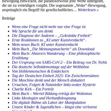
Bewegung entwickelt, die paradoxerweise jene Werte untergräbt,
die sie zu verteidigen vorgibt. Die sogenannte „Woke“-Bewegung,
Woke
ursprünglich ein Begriff für gesellschaftliches…
Weiterlesen »
Ideolog
Beiträge
und
humanis
Wenn eine Frage nicht mehr nur eine Frage ist
Werte
Wie Sprache für uns denkt
Die Diagnose der Anderen – „Gekränkte Freiheit“
Erste Reaktionen zu „KI unter Kunstverdacht“.
Mein neues Buch: KI unter Kunstverdacht
Mein Buch „Die Meinungsmacherin“ als Download
Mein Buch: Ahasvers Wanderung – Eine philosophische
Erzählung
Der Ursprung von SARS-CoV-2 – Ein Beitrag von Dr. Nehls
Die deutsche Selbstdemontage auf der Weltbühne
Von Höhlenmenschen & Entdeckern
Tag der Deutschen Einheit 2025: Ein Zwischenresümee
Die Maschine denkt und der Mensch diskutiert
Ursachen, Folgen & Nutznießer links-woker Hysterie
Charlie Kirk – Ein Porträt
Mein Buch – Wieviel Bildung erträgt der Wokismus
Linke Ideologien und Herkunftsleugnung
Die digitale Bühne als Labor der Manipulation
Unsere Kinder & Jugendlichen – längst eine verlorene