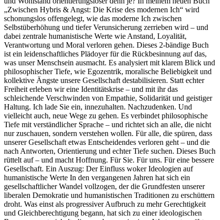
und Wohlstand orientierungsloser denn je? In meinem neuen Buch
„Zwischen Hybris & Angst: Die Krise des modernen Ich“ wird
schonungslos offengelegt, wie das moderne Ich zwischen
Selbstüberhöhung und tiefer Verunsicherung zerrieben wird – und
dabei zentrale humanistische Werte wie Anstand, Loyalität,
Verantwortung und Moral verloren gehen. Dieses 2-bändige Buch
ist ein leidenschaftliches Plädoyer für die Rückbesinnung auf das,
was unser Menschsein ausmacht. Es analysiert mit klarem Blick und
philosophischer Tiefe, wie Egozentrik, moralische Beliebigkeit und
kollektive Ängste unsere Gesellschaft destabilisieren. Statt echter
Freiheit erleben wir eine Identitätskrise – und mit ihr das
schleichende Verschwinden von Empathie, Solidarität und geistiger
Haltung. Ich lade Sie ein, innezuhalten. Nachzudenken. Und
vielleicht auch, neue Wege zu gehen. Es verbindet philosophische
Tiefe mit verständlicher Sprache – und richtet sich an alle, die nicht
nur zuschauen, sondern verstehen wollen. Für alle, die spüren, dass
unserer Gesellschaft etwas Entscheidendes verloren geht – und die
nach Antworten, Orientierung und echter Tiefe suchen. Dieses Buch
rüttelt auf – und macht Hoffnung. Für Sie. Für uns. Für eine bessere
Gesellschaft. Ein Auszug: Der Einfluss woker Ideologien auf
humanistische Werte In den vergangenen Jahren hat sich ein
gesellschaftlicher Wandel vollzogen, der die Grundfesten unserer
liberalen Demokratie und humanistischen Traditionen zu erschüttern
droht. Was einst als progressiver Aufbruch zu mehr Gerechtigkeit
und Gleichberechtigung begann, hat sich zu einer ideologischen