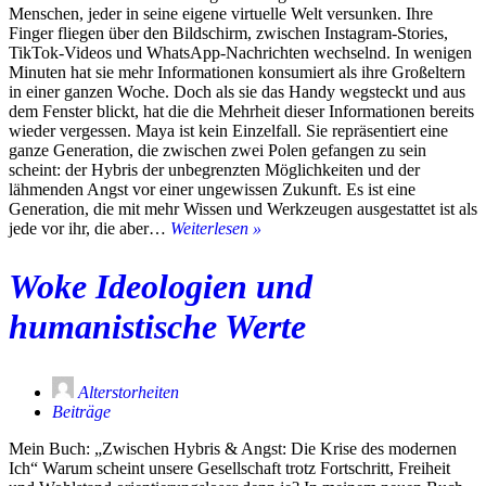
Menschen, jeder in seine eigene virtuelle Welt versunken. Ihre
Finger fliegen über den Bildschirm, zwischen Instagram-Stories,
TikTok-Videos und WhatsApp-Nachrichten wechselnd. In wenigen
Minuten hat sie mehr Informationen konsumiert als ihre Großeltern
in einer ganzen Woche. Doch als sie das Handy wegsteckt und aus
dem Fenster blickt, hat die die Mehrheit dieser Informationen bereits
wieder vergessen. Maya ist kein Einzelfall. Sie repräsentiert eine
ganze Generation, die zwischen zwei Polen gefangen zu sein
scheint: der Hybris der unbegrenzten Möglichkeiten und der
lähmenden Angst vor einer ungewissen Zukunft. Es ist eine
Generation, die mit mehr Wissen und Werkzeugen ausgestattet ist als
Jugend
jede vor ihr, die aber…
Weiterlesen »
und
Kinder
Woke Ideologien und
–
Eine
humanistische Werte
delegierte
Generation
Alterstorheiten
Beiträge
Mein Buch: „Zwischen Hybris & Angst: Die Krise des modernen
Ich“ Warum scheint unsere Gesellschaft trotz Fortschritt, Freiheit