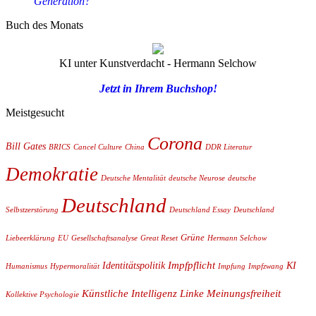
Generation?
Buch des Monats
KI unter Kunstverdacht - Hermann Selchow
Jetzt in Ihrem Buchshop!
Meistgesucht
Corona
Bill Gates
BRICS
Cancel Culture
China
DDR Literatur
Demokratie
Deutsche Mentalität
deutsche Neurose
deutsche
Deutschland
Selbstzerstörung
Deutschland Essay
Deutschland
Grüne
Liebeerklärung
EU
Gesellschaftsanalyse
Great Reset
Hermann Selchow
Impfpflicht
Identitätspolitik
KI
Humanismus
Hypermoralität
Impfung
Impfzwang
Künstliche Intelligenz
Linke
Meinungsfreiheit
Kollektive Psychologie