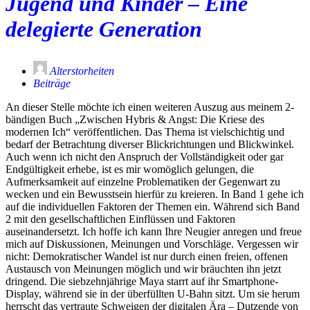
Jugend und Kinder – Eine
Hybris
&
delegierte Generation
Angst
–
Die
Krise
Alterstorheiten
des
Beiträge
modernen
Ich
An dieser Stelle möchte ich einen weiteren Auszug aus meinem 2-
bändigen Buch „Zwischen Hybris & Angst: Die Kriese des
modernen Ich“ veröffentlichen. Das Thema ist vielschichtig und
bedarf der Betrachtung diverser Blickrichtungen und Blickwinkel.
Auch wenn ich nicht den Anspruch der Vollständigkeit oder gar
Endgültigkeit erhebe, ist es mir womöglich gelungen, die
Aufmerksamkeit auf einzelne Problematiken der Gegenwart zu
wecken und ein Bewusstsein hierfür zu kreieren. In Band 1 gehe ich
auf die individuellen Faktoren der Themen ein. Während sich Band
2 mit den gesellschaftlichen Einflüssen und Faktoren
auseinandersetzt. Ich hoffe ich kann Ihre Neugier anregen und freue
mich auf Diskussionen, Meinungen und Vorschläge. Vergessen wir
nicht: Demokratischer Wandel ist nur durch einen freien, offenen
Austausch von Meinungen möglich und wir bräuchten ihn jetzt
dringend. Die siebzehnjährige Maya starrt auf ihr Smartphone-
Display, während sie in der überfüllten U-Bahn sitzt. Um sie herum
herrscht das vertraute Schweigen der digitalen Ära – Dutzende von